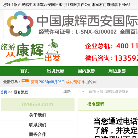
您好！欢迎光临中国康辉西安国际旅行社有限责任公司李家村门市部旗下网站!
首页
出境旅游
国内旅游
周边旅游
最新订单：
莫离
2026年08月06日
成功预订
华山论剑
aa
2026年08月05日
成功预订
宝藏大东北6日游
线路
首页
>> 报名流程
中岳建筑
2026年08月04日
成功预订
青岛、日照、乳山、威海、蓬
029558.com
2026年07月30日 成功预订
双岛青岛+威海+长岛+烟台
报名流程
2026年07月30日 成功预订
双岛青岛+威海+长岛+烟台
关于我们
aalertlert(1)
2026年07月30日
成功预订
双岛青岛+威海+长岛+烟台
当您通过电话
联系我们
2026年07月30日 成功预订
双岛青岛+威海+长岛+烟台
了解，并决定
商务合作