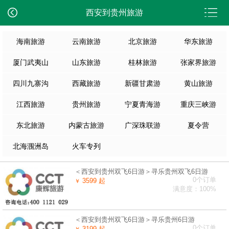
西安到贵州旅游
海南旅游
云南旅游
北京旅游
华东旅游
厦门武夷山
山东旅游
桂林旅游
张家界旅游
四川九寨沟
西藏旅游
新疆甘肃游
黄山旅游
江西旅游
贵州旅游
宁夏青海游
重庆三峡游
东北旅游
内蒙古旅游
广深珠联游
夏令营
北海涠洲岛
火车专列
＜西安到贵州双飞6日游＞寻乐贵州双飞6日游
0个订单
3599 起
￥
满意度：100%
＜西安到贵州双飞6日游＞寻乐贵州6日游
0个订单
3199 起
￥