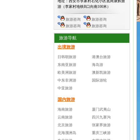
地址：西安市李家村石化小区底商康辉旅
游（李家村地铁B口向南100米）
旅游咨询
旅游咨询
旅游咨询
旅游咨询
旅游导航
出境旅游
日韩朝旅游
港澳台旅游
东南亚旅游
海岛游
欧美洲旅游
澳新凯旅游
中东非洲游
国际游轮
中亚旅游
国内旅游
海南旅游
厦门武夷山
云南旅游
四川九寨沟
北京旅游
张家界旅游
北海涠洲岛
重庆三峡游