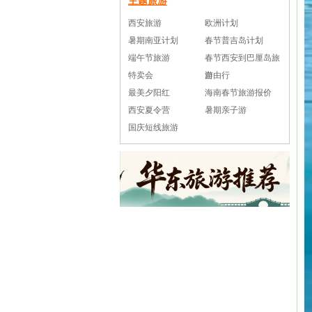
主题旅游
西安旅游
欧洲计划
暑期南亚计划
春节普吉岛计划
端午节旅游
春节西安到巴厘岛旅
特卖会
游
自由行
最美夕阳红
海南春节旅游报价
西安夏令营
暑期亲子游
国庆短线旅游