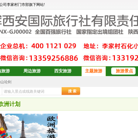
公司李家村门市部旗下网站!
内旅游
周边旅游
西安旅游
主题旅游
旅游景点
华山论剑
大东北6日游
安康辉旅行社
>>
主题旅游
>> 欧洲计划
订
青岛、日照、乳山、威海、蓬莱、烟台双卧6日游
欧洲计划
青岛+威海+长岛+烟台
青岛+威海+长岛+烟台
预订
双岛青岛+威海+长岛+烟台
青岛+威海+长岛+烟台