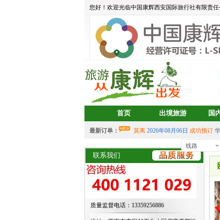
您好！欢迎光临中国康辉西安国际旅行社有限责任
首页
出境旅游
国
最新订单：
莫离
2026年08月06日
成功预订
aa
2026年08月05日
成功预订
宝藏
线路
西
中岳建筑
2026年08月04日
成功预
联系我们
2026年07月30日 成功预订
双岛
2026年07月30日 成功预订
双岛
aalertlert(1)
2026年07月30日
成功
2026年07月30日 成功预订
双岛
质量监督电话：13359256886