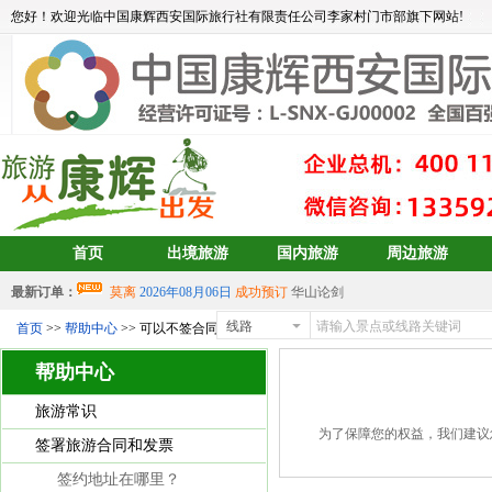
您好！欢迎光临中国康辉西安国际旅行社有限责任公司李家村门市部旗下网站!
首页
出境旅游
国内旅游
周边旅游
最新订单：
莫离
2026年08月06日
成功预订
华山论剑
aa
2026年08月05日
成功预订
宝藏大东北6日游
线路
首页
>>
帮助中心
>> 可以不签合同吗？
中岳建筑
2026年08月04日
成功预订
青岛、日照、乳山、威海、蓬
帮助中心
2026年07月30日 成功预订
双岛青岛+威海+长岛+烟台
2026年07月30日 成功预订
双岛青岛+威海+长岛+烟台
旅游常识
aalertlert(1)
2026年07月30日
成功预订
双岛青岛+威海+长岛+烟台
为了保障您的权益，我们建议
签署旅游合同和发票
2026年07月30日 成功预订
双岛青岛+威海+长岛+烟台
签约地址在哪里？