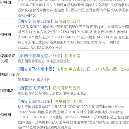
077韩国
01/02/04/05/06/08/11/12/15/19日 ■ 特别体验韩国传统文化表演~民俗跆拳
适体验-全程首尔携程四/五钻酒店 ( 舌尖韩国 土豆脊骨汤/部队火锅/韩国
汤/石锅拌饭
【西安到首尔5日游】
超值首尔5日游
SEOUL.KOKEA 超值省小部子型2|E|早O·五日游 西安起止，金牌领队全程
同 五星航空 东方航空6月8117124129日 2180 IR/ 不含杂费360元人 参考航
048韩国
班:MU5021西安-首尔07:35-13:15 MU5022 首尔-西安 14:20-19:20 自 全程
特二享入住，放轻松 遇见韩国料理3AE韩式拌饭 精华景点 一网打尽
SELECT ATTRACTIONS 松月
【韩国个签单次签证办理】
韩国个签
24韩国签证
办理
西安领区韩国签证 领馆指定送签社
【西安直飞济州小团】
济州岛半自由行5日，9人精品小团，2人
发
4济州岛小团
商务车9人内精品小团
【西安直飞济州岛】
爱尚济州岛五日
024济州岛
西安直飞济州岛包机，全程入住韩国五花酒店
【西安到韩国5日游】
潮享首尔5天4晚
魅力声国潮辛首尔MEILIHANGUODONGGANSHOUFEtharming Korea -
Chaotic Seoul 购物/美瓮/湖流/娱乐 D..fHA 时价 韩国转换插头 报名赠送
045韩国
SEOUL, SOUTH KOREA团期: 3月26日 1999RMB 5天4晚西安起止/全程领
陪同报价不含杂费360元/人 追寻韩剧'黑暗荣耀”取景地棋盘公园&青萝湖
虽#寺特吹曾送梦幻涂鸦秀精彩演出