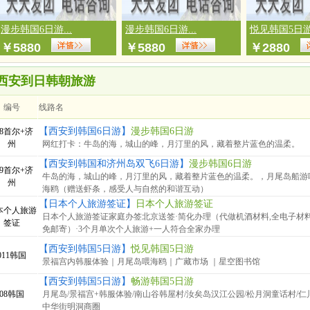
漫步韩国6日游...
漫步韩国6日游...
悦见韩国5日游.
￥
5880
￥
5880
￥
2880
西安到日韩朝旅游
编号
线路名
【西安到韩国6日游】
漫步韩国6日游
88首尔+济
州
网红打卡：牛岛的海，城山的峰，月汀里的风，藏着整片蓝色的温柔。
【西安到韩国和济州岛双飞6日游】
漫步韩国6日游
99首尔+济
牛岛的海，城山的峰，月汀里的风，藏着整片蓝色的温柔。，月尾岛船游
州
海鸥（赠送虾条，感受人与自然的和谐互动）
【日本个人旅游签证】
日本个人旅游签证
本个人旅游
日本个人旅游签证家庭办签北京送签·简化办理（代做机酒材料,全电子材
签证
免邮寄）·3个月单次个人旅游+一人符合全家办理
【西安到韩国5日游】
悦见韩国5日游
011韩国
景福宫内韩服体验｜月尾岛喂海鸥｜广藏市场 ｜星空图书馆
【西安到韩国5日游】
畅游韩国5日游
08韩国
月尾岛/景福宫+韩服体验/南山谷韩屋村/汝矣岛汉江公园/松月洞童话村/仁
中华街明洞商圈