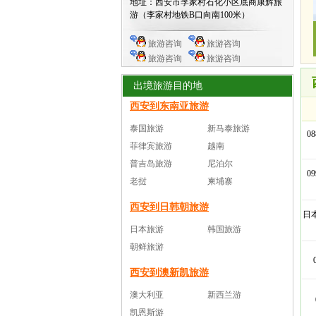
地址：西安市李家村石化小区底商康辉旅
游（李家村地铁B口向南100米）
旅游咨询
旅游咨询
旅游咨询
旅游咨询
出境旅游目的地
西安到东南亚旅游
泰国旅游
新马泰旅游
0
菲律宾旅游
越南
普吉岛旅游
尼泊尔
0
老挝
柬埔寨
西安到日韩朝旅游
日
日本旅游
韩国旅游
朝鲜旅游
西安到澳新凯旅游
澳大利亚
新西兰游
凯恩斯游