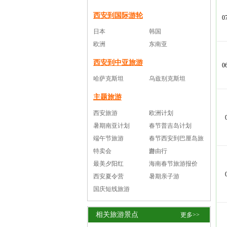
西安到国际游轮
0
日本
韩国
欧洲
东南亚
西安到中亚旅游
0
哈萨克斯坦
乌兹别克斯坦
主题旅游
西安旅游
欧洲计划
暑期南亚计划
春节普吉岛计划
端午节旅游
春节西安到巴厘岛旅
特卖会
游
自由行
最美夕阳红
海南春节旅游报价
西安夏令营
暑期亲子游
国庆短线旅游
相关旅游景点
更多>>