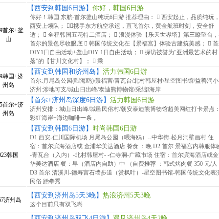
【西安到韩国6日游】
你好，韩国6日游
你好！韩国 东航-首尔釜山纯玩6日游 推荐理由：  西安起止，品质纯玩
西安上领队； 携手东方航空承运，直飞首尔，黄金航班时刻，安全舒
89首尔+釜
适；  全程韩国五花特二酒店；  浪漫体验【乐天世界塔】第三瞭望台
山
首尔的景色尽收眼底  韩国传统文化在【景福宫】体验古建筑美感；  
DIY1日自由活动+釜山DIY 1日自由活动；  探访被誉为“亚洲最艺术的村
落”的【甘川文化村】；  乘
【西安到韩国和济州岛】
活力韩国6日游
89韩国+济
首尔:月尾岛公园(喂海鸥)/景福宫/青瓦台/北村韩屋村/星空图书馆/益善洞
州岛
济州:涉地可支/城山日出峰/泰迪熊博物馆/采绌I海岸
【首尔+济州岛深度6日游】
活力韩国6日游
45首尔+济
济州安排：城山日出峰/城邑民俗村/朝安泰迪熊博物馆超美网红打卡景点
州岛
彩虹海岸+海边咖啡一条，
【西安到韩国6日游】
时尚韩国6日游
D1 西安-仁川国际机场 月尾岛公园（喂海鸥）--中华街-松月洞壁画村 住
宿：首尔滨海酒店或 金浦华美达酒店 餐食 ：晚 D2 首尔 景福宫内韩服体
023韩国
-青瓦台（入内）-北村韩屋村- -仁寺洞-广藏市场 住宿：首尔滨海酒店或
华美达酒店 餐：早（酒店内自助）中 （自费推荐 ：韩式烤肉餐 350 元/人
D3 首尔 清溪川-德寿宫石墙步道（赏枫叶）-星空图书馆-韩国传统文化表演
民俗 跆拳秀
【西安到济州岛5天3晚】
热浪济州5天3晚
67济州岛
这个目前只有双飞哟
【西安到济州岛双飞4日游】
遇见济州岛4天2晚