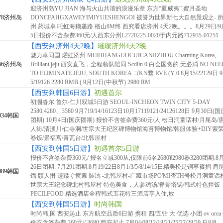
迎济州岛YU JIAN 海与火山共谐的浪漫乐章 东方“夏威夷”.蜜月圣地
78济州岛
DONCFAHGXAWEYIMIYUESHENGOI 被誉为世界新七大自然景观之- 
州 药城卓 吒虹海糊递路 格山8M终 西究看店济州 4天2晚。。。8月29日/9
5日报价不含杂费360元/人西东分州L2720225-0020于内元路712935-01251
【西安到济州4天2晚】
璀璨济州4天2晚
魅力卓同国 燿虹济州 MEIHHANGUOCUICANIIZHOU Charming Korea,
66济州岛
Brilliant jeju 西安直飞，全程领队陪同 Scdlin 0 白会国贪的 无必消 NO NEE
TO ELIMINATE JEJU, SOUTH KOREA ゴKN鳖 RVE (Y 0 8月15/22129日 
5/19126 2280 RMB ( 9月12日(中秋节) 2980 RM
【西安到韩国6日游】
初遇首尔
初涠沓尔 首尔-仁川双城5日游 SEOUL-INCHEON TWIN CITY 5-DAY
2580,4280、3580 9月719/14/16123日10月17119121/24126128日 9月30日(
034韩国
团期) 10月4日(国庆团期) 报价不含签杂费360元/人 松日洞童话村/月尾岛/
人街/清溪川/仁寺洞/世宗大王纪区碑博物馆海苔博物馆/韩服体验+DIY紫
卷饭/景福宫/青瓦台/北韩屋村
【西安到韩国5日游】
初遇首尔5日游
报价不含签杂费360元/ 报名立减300从,仅限前6名2680¥2980器3280团期:8
26日团期: 7月291团期:8月19/22日8月1/3/5/8/14/15日精美松是铜寧裰摺 肩
089韩国
馏 牘人搟 逨踒ぐ瘼邐 裝漹 -北韩屋村-广藏市场PO'MI否TH号松月洞童话
世宗大王纪念碑北村韩屋村 特色美食，人参鸡汤/脊骨塔锅/韩式特色拌饭
PECILFOOD 精选酒店全程韩式五花特三酒店享入住,放
【西安到韩国5日游】
时尚韩国
时尚韩,国 西安起止 东方航空品质6日游 携程 四/五钻 大 优选 小团 ov orea
价不含签杂费 360元// 3680:西安起止 7月04/08/12/18/21/25/27/28/29 日8月