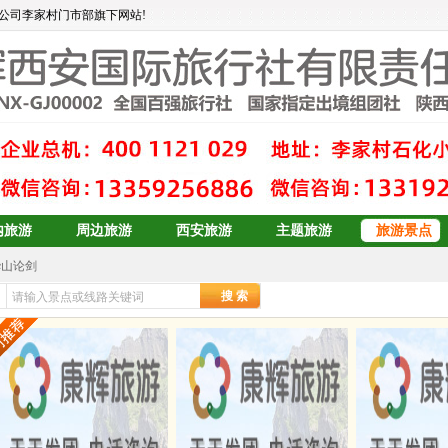
公司李家村门市部旗下网站!
内旅游
周边旅游
西安旅游
主题旅游
旅游景点
华山论剑
大东北6日游
安康辉旅行社
>>
出境旅游
>> 西安到日韩朝旅游
订
青岛、日照、乳山、威海、蓬莱、烟台双卧6日游
青岛+威海+长岛+烟台
青岛+威海+长岛+烟台
预订
双岛青岛+威海+长岛+烟台
青岛+威海+长岛+烟台