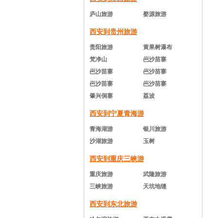
庐山旅游
婺源旅游
西安到贵州旅游
贵阳旅游
黄果树瀑布
梵净山
岜沙苗寨
岜沙苗寨
岜沙苗寨
岜沙苗寨
岜沙苗寨
肇兴侗寨
荔波
西安到宁夏青海游
青海湖游
银川旅游
沙湖旅游
玉树
西安到重庆三峡游
重庆旅游
武隆旅游
三峡旅游
天坑地缝
西安到东北旅游