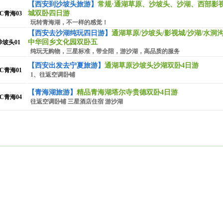
青岛+威海+长岛+烟台
【西安到沙坡头旅游】
常规·通湖草原、沙坡头、沙湖、西部影
城双卧四日游
C青海03
玩转青海湖，不一样的感觉！
【西安去沙湖纯玩四日游】
通湖草原/沙坡头/影视城/沙湖/水洞沟
中华回乡文化园双卧五
沙坡头01
纯玩无购物，三星标准，带全陪，游沙湖，高品质的服务
【西安出发去宁夏旅游】
通湖草原沙坡头沙湖双卧4日游
C青海01
1、往返空调卧铺
【青海湖旅游】
精品青海湖塔尔寺贵德双卧4日游
C青海04
往返空调卧铺 三星酒店住宿 游沙湖