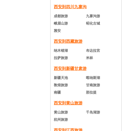
西安到四川九寨沟
成都旅游
九寨沟游
峨眉山游
昭化古城
雅安
西安到西藏旅游
纳木错湖
布达拉宫
拉萨旅游
米林
西安到新疆甘肃游
新疆天池
喀纳斯湖
敦煌旅游
甘南旅游
南疆
那拉提
西安到黄山旅游
黄山旅游
千岛湖游
杭州旅游
西安到江西旅游