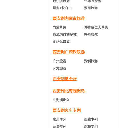
哈尔滨旅游
亚布力滑雪
延吉+长白山
漠河旅游
西安到内蒙古旅游
内蒙草原
希拉穆仁大草原
额济纳旗胡杨林
呼伦贝尔
贡格尔草原
西安到广深珠联游
广州旅游
深圳旅游
珠海旅游
西安到夏令营
西安到北海涠洲岛
北海涠洲岛
西安到火车专列
东北专列
西藏专列
云贵专列
新疆专列