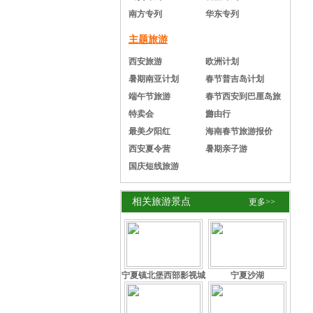
南方专列
华东专列
主题旅游
西安旅游
欧洲计划
暑期南亚计划
春节普吉岛计划
端午节旅游
春节西安到巴厘岛旅
特卖会
游
自由行
最美夕阳红
海南春节旅游报价
西安夏令营
暑期亲子游
国庆短线旅游
相关旅游景点
更多>>
宁夏镇北堡西部影视城
宁夏沙湖