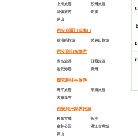
2026年07月30日 成功预订
双岛
上海旅游
苏州旅游
D
乌镇旅游
锦溪
茅山
西安到厦门武夷山
鼓浪屿旅游
武夷山旅游
D
西安到山东旅游
D
青岛旅游
日照旅游
连云港游
青州
西安到桂林旅游
漓江旅游
阳朔旅游
古东瀑布
西安到张家界旅游
凤凰古城
长沙
森林公园
洪江古商城
莽山