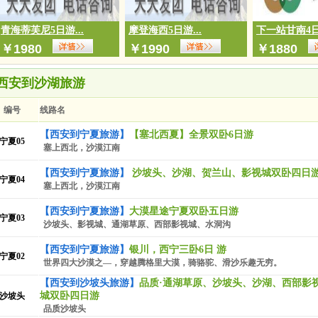
9日
成功预订
双岛青岛+威海+长岛+烟台
8月09日 成功预订
双岛青岛+威海+长岛+烟台
青海蒂芙尼5日游...
摩登海西5日游...
下一站甘南4日游
青岛+威海+长岛+烟台
￥
1980
￥
1990
￥
1880
华山论剑
大东北6日游
西安到沙湖旅游
订
青岛、日照、乳山、威海、蓬莱、烟台双卧6日游
青岛+威海+长岛+烟台
编号
线路名
青岛+威海+长岛+烟台
【西安到宁夏旅游】
【塞北西夏】全景双卧6日游
预订
双岛青岛+威海+长岛+烟台
宁夏05
塞上西北，沙漠江南
青岛+威海+长岛+烟台
【西安到宁夏旅游】
沙坡头、沙湖、贺兰山、影视城双卧四日
09日
成功预订
双岛青岛+威海+长岛+烟台
宁夏04
塞上西北，沙漠江南
8月09日 成功预订
双岛青岛+威海+长岛+烟台
青岛+威海+长岛+烟台
【西安到宁夏旅游】
大漠星途宁夏双卧五日游
宁夏03
华山论剑
沙坡头、影视城、通湖草原、西部影视城、水洞沟
大东北6日游
【西安到宁夏旅游】
银川，西宁三卧6日 游
订
青岛、日照、乳山、威海、蓬莱、烟台双卧6日游
宁夏02
世界四大沙漠之—，穿越腾格里大漠，骑骆驼、滑沙乐趣无穷。
青岛+威海+长岛+烟台
【西安到沙坡头旅游】
品质·通湖草原、沙坡头、沙湖、西部影
青岛+威海+长岛+烟台
城双卧四日游
沙坡头
预订
双岛青岛+威海+长岛+烟台
品质沙坡头