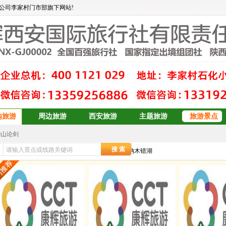
公司李家村门市部旗下网站!
内旅游
周边旅游
西安旅游
主题旅游
旅游景点
华山论剑
大东北6日游
安康辉旅行社
>>
国内旅游
>>
西藏旅游
>> 西安到纳木错湖
订
青岛、日照、乳山、威海、蓬莱、烟台双卧6日游
青岛+威海+长岛+烟台
青岛+威海+长岛+烟台
预订
双岛青岛+威海+长岛+烟台
青岛+威海+长岛+烟台