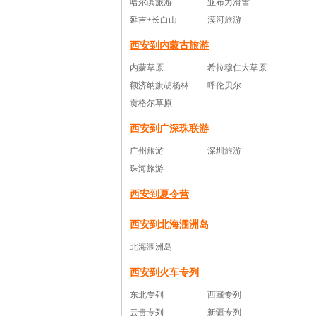
哈尔滨旅游
亚布力滑雪
延吉+长白山
漠河旅游
西安到内蒙古旅游
内蒙草原
希拉穆仁大草原
额济纳旗胡杨林
呼伦贝尔
贡格尔草原
西安到广深珠联游
广州旅游
深圳旅游
珠海旅游
西安到夏令营
西安到北海涠洲岛
北海涠洲岛
西安到火车专列
东北专列
西藏专列
云贵专列
新疆专列