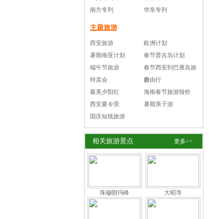
南方专列
华东专列
主题旅游
西安旅游
欧洲计划
暑期南亚计划
春节普吉岛计划
端午节旅游
春节西安到巴厘岛旅
特卖会
游
自由行
最美夕阳红
海南春节旅游报价
西安夏令营
暑期亲子游
国庆短线旅游
相关旅游景点
更多>>
珠穆朗玛峰
大昭寺