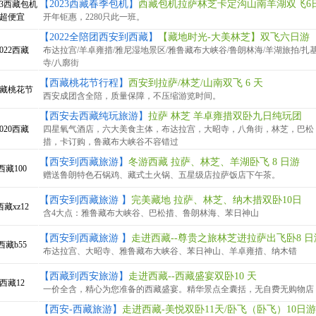
【2023西藏春季包机】
西藏包机拉萨林芝卡定沟山南羊湖双飞6
23西藏包机
超便宜
开年钜惠，2280只此一班。
【2022全陪团西安到西藏】
【藏地时光-大美林芝】双飞六日游
2022西藏
布达拉宫/羊卓雍措/雅尼湿地景区/雅鲁藏布大峡谷/鲁朗林海/羊湖旅拍/扎
寺/八廓街
【西藏桃花节行程】
西安到拉萨/林芝/山南双飞 6 天
藏桃花节
西安成团含全陪，质量保障，不压缩游览时间。
【西安去西藏纯玩旅游】
拉萨 林芝 羊卓雍措双卧九日纯玩团
2020西藏
四星氧气酒店，六大美食主体，布达拉宫，大昭寺，八角街，林芝，巴松
措，卡订购，鲁藏布大峡谷不容错过
【西安到西藏旅游】
冬游西藏 拉萨、林芝、羊湖卧飞 8 日游
西藏100
赠送鲁朗特色石锅鸡、藏式土火锅、五星级店拉萨饭店下午茶。
【西安到西藏旅游 】
完美藏地 拉萨、林芝、纳木措双卧10日
西藏xz12
含4大点：雅鲁藏布大峡谷、巴松措、鲁朗林海、苯日神山
【西安到西藏旅游 】
走进西藏--尊贵之旅林芝进拉萨出飞卧8 日
西藏b55
布达拉宫、大昭寺、雅鲁藏布大峡谷、苯日神山、羊卓雍措、纳木错
【西藏到西安旅游】
走进西藏--西藏盛宴双卧10 天
西藏12
一价全含，精心为您准备的西藏盛宴。精华景点全囊括，无自费无购物店
【西安-西藏旅游】
走进西藏-美悦双卧11天/卧飞（卧飞）10日游