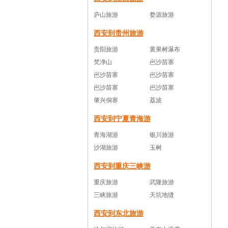
庐山旅游
婺源旅游
西安到贵州旅游
贵阳旅游
黄果树瀑布
梵净山
岜沙苗寨
岜沙苗寨
岜沙苗寨
岜沙苗寨
岜沙苗寨
肇兴侗寨
荔波
西安到宁夏青海游
青海湖游
银川旅游
沙湖旅游
玉树
西安到重庆三峡游
重庆旅游
武隆旅游
三峡旅游
天坑地缝
西安到东北旅游