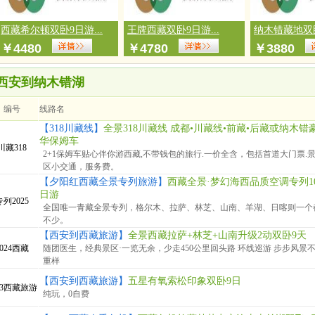
西藏希尔顿双卧9日游...
王牌西藏双卧9日游...
纳木错藏地双卧1
￥
4480
￥
4780
￥
3880
西安到纳木错湖
编号
线路名
【318川藏线】
全景318川藏线 成都•川藏线•前藏•后藏或纳木错
华保姆车
川藏318
2+1保姆车贴心伴你游西藏,不带钱包的旅行.一价全含，包括首道大门票.
区小交通，服务费。
【夕阳红西藏全景专列旅游】
西藏全景·梦幻海西品质空调专列1
日游
专列2025
全国唯一青藏全景专列，格尔木、拉萨、林芝、山南、羊湖、日喀则一个
不少。
【西安到西藏旅游】
全景西藏拉萨+林芝+山南升级2动双卧9天
2024西藏
随团医生，经典景区·一览无余，少走450公里回头路 环线巡游 步步风景
重样
【西安到西藏旅游】
五星有氧索松印象双卧9日
23西藏旅游
纯玩，0自费