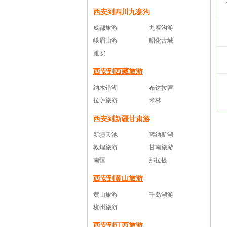
西安到四川九寨沟
成都旅游
九寨沟游
峨眉山游
昭化古城
雅安
西安到西藏旅游
纳木错湖
布达拉宫
拉萨旅游
米林
西安到新疆甘肃游
新疆天池
喀纳斯湖
敦煌旅游
甘南旅游
南疆
那拉提
西安到黄山旅游
黄山旅游
千岛湖游
杭州旅游
西安到江西旅游