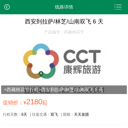
线路详情
西安到拉萨/林芝/山南双飞 6 天
产品编号：西藏桃花节
<西藏桃花节行程>西安到拉萨/林芝/山南双飞 6 天
2180
促销价：¥
起
行程天数：
6天
| 往返交通：
双飞
| 团期：
天天发团