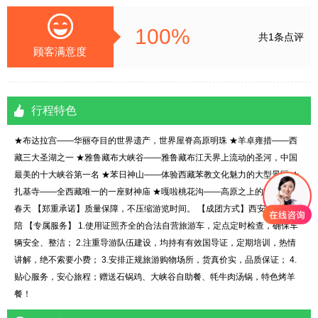
100%
共1条点评
顾客满意度
行程特色
★布达拉宫——华丽夺目的世界遗产，世界屋脊高原明珠 ★羊卓雍措——西
藏三大圣湖之一 ★雅鲁藏布大峡谷——雅鲁藏布江天界上流动的圣河，中国
最美的十大峡谷第一名 ★苯日神山——体验西藏苯教文化魅力的大型景区 ★
扎基寺——全西藏唯一的一座财神庙 ★嘎啦桃花沟——高原之上的“中国最美
春天 【郑重承诺】质量保障，不压缩游览时间。 【成团方式】西安成团含全
陪 【专属服务】 1.使用证照齐全的合法自营旅游车，定点定时检查，确保车
辆安全、整洁； 2.注重导游队伍建设，均持有有效国导证，定期培训，热情
讲解，绝不索要小费； 3.安排正规旅游购物场所，货真价实，品质保证； 4.
贴心服务，安心旅程；赠送石锅鸡、大峡谷自助餐、牦牛肉汤锅，特色烤羊
餐！