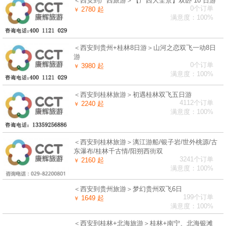
＜西安到广西旅游＞【广西大全景】双卧 10 日游
0个订单
2780 起
￥
满意度：100%
＜西安到贵州+桂林8日游＞山河之恋双飞一动8日
游
0个订单
3980 起
￥
满意度：100%
＜西安到桂林旅游＞初遇桂林双飞五日游
4112个订单
2240 起
￥
满意度：100%
＜西安到桂林旅游＞漓江游船/银子岩/世外桃源/古
东瀑布/桂林千古情/阳朔西街双
3241个订单
2160 起
￥
满意度：100%
＜西安到贵州旅游＞梦幻贵州双飞6日
199个订单
1649 起
￥
满意度：100%
＜西安到桂林+北海旅游＞桂林+南宁、北海银滩