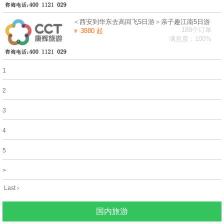
＜西安到华东去高回飞5日游＞亲子趣江南5日游
188个订单
3880 起
￥
满意度：100%
1
2
3
4
5
>
Last ›
国内旅游