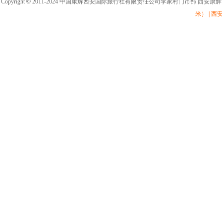
Copyright
©
2011-2024 中国康辉西安国际旅行社有限责任公司李家村门市部 西安康
米） | 西