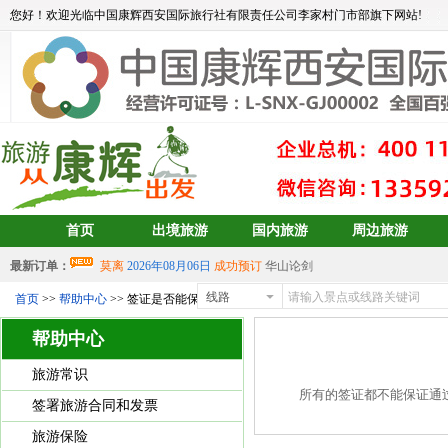
您好！欢迎光临中国康辉西安国际旅行社有限责任公司李家村门市部旗下网站!
首页
出境旅游
国内旅游
周边旅游
最新订单：
莫离
2026年08月06日
成功预订
华山论剑
aa
2026年08月05日
成功预订
宝藏大东北6日游
线路
首页
>>
帮助中心
>> 签证是否能保证通过呢？
中岳建筑
2026年08月04日
成功预订
青岛、日照、乳山、威海、蓬
帮助中心
2026年07月30日 成功预订
双岛青岛+威海+长岛+烟台
2026年07月30日 成功预订
双岛青岛+威海+长岛+烟台
旅游常识
aalertlert(1)
2026年07月30日
成功预订
双岛青岛+威海+长岛+烟台
所有的签证都不能保证通
签署旅游合同和发票
2026年07月30日 成功预订
双岛青岛+威海+长岛+烟台
旅游保险