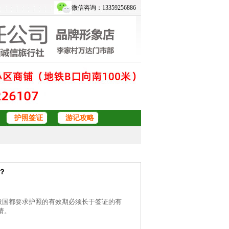
微信咨询：13359256886
护照签证
游记攻略
？
般国都要求护照的有效期必须长于签证的有
请。