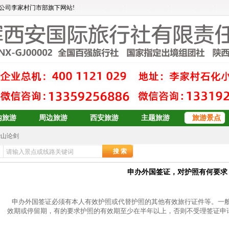
公司李家村门市部旗下网站!
内旅游
周边旅游
西安旅游
主题旅游
旅游景点
华山论剑
大东北6日游
要求？
订
青岛、日照、乳山、威海、蓬莱、烟台双卧6日游
青岛+威海+长岛+烟台
申办外国签证，对护照有何要求
青岛+威海+长岛+烟台
预订
双岛青岛+威海+长岛+烟台
申办外国签证必须有本人有效护照或代替护照的其他有效旅行证件等。一
青岛+威海+长岛+烟台
效期或停留期，有的要求护照的有效期至少在半年以上，否则不受理签证申