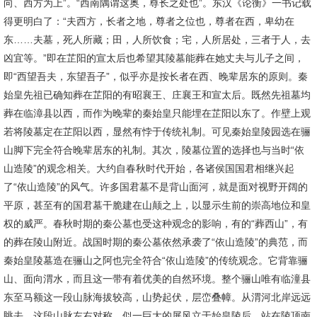
向、西方为上”。“西南隅谓这奥，尊长之处也”。东汉《论衡》一书记载
得更明白了：“夫西方，长者之地，尊者之位也，尊者在西，卑幼在
东……夫墓，死人所藏；田，人所饮食；宅，人所居处，三者于人，去
凶宜等。”即在芷阳的宣太后也希望其陵墓能葬在她丈夫与儿子之间，
即“西望吾夫，东望吾子”，似乎亦是按长者在西、晚辈居东的原则。秦
始皇先祖已确知葬在芷阳的有昭襄王、庄襄王和宣太后。既然先祖墓均
葬在临漳县以西，而作为晚辈的秦始皇只能埋在芷阳以东了。作壁上观
若将陵墓定在芷阳以西，显然有悖于传统礼制。可见秦始皇陵园选在骊
山脚下完全符合晚辈居东的礼制。其次，陵墓位置的选择也与当时“依
山造陵”的观念相关。大约自春秋时代开始，各诸侯国国君相继兴起
了“依山造陵”的风气。许多国君墓不是背山面河，就是面对视野开阔的
平原，甚至有的国君墓干脆建在山颠之上，以显示生前的崇高地位和皇
权的威严。春秋时期的秦公墓也受这种观念的影响，有的“葬西山”，有
的葬在陵山附近。战国时期的秦公墓依然承袭了“依山造陵”的典范，而
秦始皇陵墓造在骊山之阿也完全符合“依山造陵”的传统观念。它背靠骊
山、面向渭水，而且这一带有着优美的自然环境。整个骊山唯有临潼县
东至马额这一段山脉海拔较高，山势起伏，层峦叠幛。从渭河北岸远远
眺去，这段山脉左右对称，似一巨大的屏风立于始皇陵后，站在陵顶南