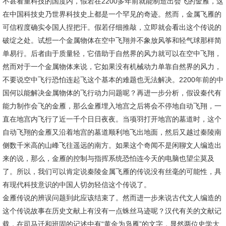
不甚看重科技的国度内，假若在2200多年前就能制造出会飞的金雁，这
在中国科技史乃世界科技史上都是一个罕见的奇迹。然而，金属飞雁的
可信程度确实令国人捏把汗。假若仔细推敲，立即就会看出这个传说的
破绽之处。试想一个金属物体在空中飞翔并不象放风筝和轻气球那样简
单易行。后者由于质量轻，它借助于自然界的风力就可以在空中飞翔，
然而对于一个金属物体来说，它如果没有机械动力单靠自然界的风力，
不要说空中飞行恐怕连起飞这个基本的难题也无法解决。2200年前的中
国何以能解决金属物体的飞行动力问题呢？再进一步分析，假设秦代有
能力制作会飞的金雁，那么金雁埋入地宫之后将会不停地自动飞翔，一
直在地宫内飞行了近一千个日日夜夜。当项羽打开地宫的墓道时，这个
自动飞翔的金雁又沿着地宫的墓道顺利地飞出地面，然后又越过秦陵南
侧数千米高的山峰飞往遥远的南方。如果这个奇闻不是闲聊文人编造出
来的说，那么，金雁的控制与指挥系统恐怕连今天的电脑也望尘莫及
了。所以，我们可以肯定说秦陵金属飞雁的传说没有丝毫的可能性，具
有现代科技意识的中国人切勿轻信这个传说了。
金雁传说的辨误问题到此应该结束了。然而进一步来说古代文人编造的
这个传说故事在历史文献上有没有一点蛛丝马迹呢？汉代有关的文献记
载，在司马迁和班固的记述中有“黄金为凫雁”的文字，显然两位史学大