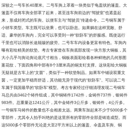
深较之一号车长40厘米。二号车舆上罩着一块类似于龟盖状的篷盖。大
篷盖不仅将车舆全部罩了起来，甚至连车舆前边的“驾驶室”也遮盖起
来，形成封闭式的车舆。以便车主与“驾驶员”传递命令。二号铜车属于
小轿车类型。车主既可以坐乘，也可以卧息。如果躺在这样宽敞、舒
适、豪华的车舆内，完全可以享受到一种“软卧车”的舒服感。既使远行
千里也可以消除长途颠簸的疲劳。二号车车内设备更富有特色。车舆内
曝有彩绘精美的软垫。考古专家曾在车舆底部发现一块方形大铜板，其
大小几乎与舆论舆论底尺寸相当，铜板表面彩绘着各种鲜艳的几何形图
案花纹，下面四角和中部有8个3厘米高的铜支钉支撑。这块彩绘大铜板
无疑就是古车上的“文茵”，类似于一种软垫制品。如果车中铺设双重文
茵，一定更加平稳而舒适，其功能无异于现代的“软卧车”。可以说二号
车属于我国最早的“软卧车”模型。考古专家经过仔细清理发现二号铜车
马总共由3462个铸件组成，其中铜铸件1742件，金铸件737件，银铸件
983件。总重量达1241公斤，其中金铸件3公斤多，银铸件，4公斤多。
一号铜车马铸件的数量也不会相差太远。两乘车加起来不少于5000多个
零部件，尤其令人拍手叫绝的是这里所有的零部件全部是铸造成型。而
这5000多个零部件无论是大至2平方米以上的篷盖、伞盖及车舆、铜