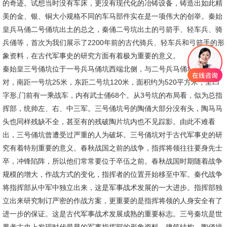
的奇迹。试想当时没有车床，更没有现代化的冶铸设备，铸造出如此精
美的金、银、铜大小规格不同的车马部件实在是一项伟大的创举。秦始
皇兵马俑二号俑坑出土的总之，秦俑二号坑出土的弓箭手、轻车兵、骑
兵俑等，首次为我们展示了2200年前的古代骑兵、轻车兵和弓箭手的形
象资料，在古代军事史的研究方面有着极为重要的意义。
秦始皇三号俑坑位于一号兵马俑坑西端北侧，与二号兵马俑坑东西相
对，南距一号坑25米，东距二号坑120米，面积约为520平方米，呈凹
字形,门前有一乘战车，内有武士俑68个。从3号坑的布局看，似为总指
挥部，统帅左、右、中三军。三号俑坑号的陶俑大部分没有头，陶马马
头也同样残缺不全，甚至有的残破陶片坑内也不见踪影。由此不难看
出，三号俑坑曾遭受过严重的人为破坏。三号俑坑对于古代军事史的研
究有着特别重要的意义。春秋战国之前的战争，指挥将领往往要身先士
卒，冲锋陷阵，所以他们常常要位于卒伍之前。春秋战国时期随着战争
规模的增大，作战方式的变化，指挥者的位置开始移至中军。秦代战争
将指挥部从中军中独立出来，这是军事战术发展的一大进步。指挥部独
立出来研究制订严密的作战方案，更重要的是指挥将领的人身安全有了
进一步的保证。这是古代军事战术发展成熟的重要标志。三号秦坑是世