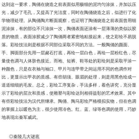
达到这一要求，陶俑在烧造之前表面似用极细的泥均匀涂抹，并加以压
光，减少了毛孔，又提高了光洁度，同时在陶俑烧造之后，似进行了化
学物理处理。从陶俑陶片断面观察，也证明了陶俑烧造之前表面曾用细
泥涂抹，有的部位不只涂抹一次，陶俑表面还涂有一层薄薄的类似以胶
质的物质，表面涂胶减少了陶俑两者紧密地粘接起来，使之彩绘不易脱
落。彩绘技法则是根据不同部位采取不同的方法。一般陶俑的颜面、
手、脚面部分先用一层赭石打底，再绘一层白色，再绘一层粉红色，尽
量使色调与人体肤色接近。而袍、短裤、鞋等处的彩绘则是采取平涂一
种颜色，只是在衣袖与袖口、甲片与连甲带之间运用不同的色调作对
比，更显示出甲衣的质感。有些胡须、眼眉的处理，则是用黑色绘成一
道道细细的毛发。总之，彩绘工序复杂，手法多样，着色讲究，充分显
示了彩绘的层次和质感，使雕塑与彩绘达到相得益彰的艺术效果。其中
有些彩绘技法为汉代所继承。陶俑、陶马彩绘严格模拟实物，但在色调
的掌握上以暖色为主，很少使用冷色。红、蓝、绿等色调的使用，巧妙
地表现出秦军威武。
◎秦陵几大谜底