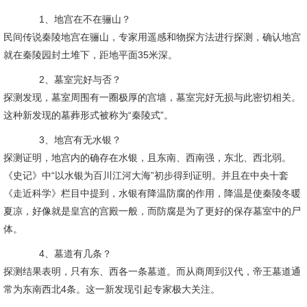
1、地宫在不在骊山？
民间传说秦陵地宫在骊山，专家用遥感和物探方法进行探测，确认地宫
就在秦陵园封土堆下，距地平面35米深。
2、墓室完好与否？
探测发现，墓室周围有一圈极厚的宫墙，墓室完好无损与此密切相关。
这种新发现的墓葬形式被称为“秦陵式”。
3、地宫有无水银？
探测证明，地宫内的确存在水银，且东南、西南强，东北、西北弱。
《史记》中“以水银为百川江河大海”初步得到证明。并且在中央十套
《走近科学》栏目中提到，水银有降温防腐的作用，降温是使秦陵冬暖
夏凉，好像就是皇宫的宫殿一般，而防腐是为了更好的保存墓室中的尸
体。
4、墓道有几条？
探测结果表明，只有东、西各一条墓道。而从商周到汉代，帝王墓道通
常为东南西北4条。这一新发现引起专家极大关注。