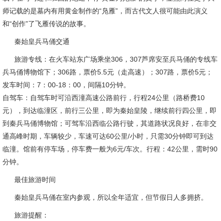
师记载的是墓内有用黄金制作的“凫雁”，而古代文人很可能由此演义
和“创作”了飞雁传说的故事。
秦始皇兵马俑交通
旅游专线：在火车站东广场乘坐306，307芦席安至兵马俑的专线车
兵马俑博物馆下；306路，票价5.5元（走高速）；307路，票价5元；
发车时间：7：00-18：00，间隔10分钟。
自驾车：自驾车时可沿西潼高速公路前行，行程24公里（路桥费10
元），到达临潼区，前行三公里，即为秦始皇陵，继续前行四公里，即
到秦兵马俑博物馆；可驾车沿西临公路行驶，其道路状况良好，在非交
通高峰时期，车辆较少，车速可达60公里/小时，只需30分钟即可到达
临潼。馆前有停车场，停车费一般为6元/车次。行程：42公里，需时90
分钟。
最佳旅游时间
秦始皇兵马俑在室内参观，所以全年适宜，但节假日人多拥挤。
旅游提醒：