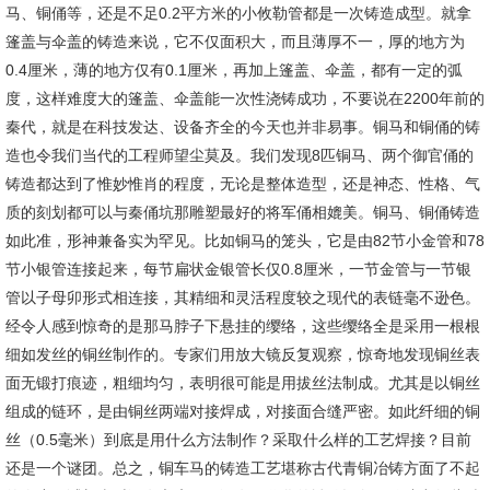
马、铜俑等，还是不足0.2平方米的小攸勒管都是一次铸造成型。就拿
篷盖与伞盖的铸造来说，它不仅面积大，而且薄厚不一，厚的地方为
0.4厘米，薄的地方仅有0.1厘米，再加上篷盖、伞盖，都有一定的弧
度，这样难度大的篷盖、伞盖能一次性浇铸成功，不要说在2200年前的
秦代，就是在科技发达、设备齐全的今天也并非易事。铜马和铜俑的铸
造也令我们当代的工程师望尘莫及。我们发现8匹铜马、两个御官俑的
铸造都达到了惟妙惟肖的程度，无论是整体造型，还是神态、性格、气
质的刻划都可以与秦俑坑那雕塑最好的将军俑相媲美。铜马、铜俑铸造
如此准，形神兼备实为罕见。比如铜马的笼头，它是由82节小金管和78
节小银管连接起来，每节扁状金银管长仅0.8厘米，一节金管与一节银
管以子母卯形式相连接，其精细和灵活程度较之现代的表链毫不逊色。
经令人感到惊奇的是那马脖子下悬挂的缨络，这些缨络全是采用一根根
细如发丝的铜丝制作的。专家们用放大镜反复观察，惊奇地发现铜丝表
面无锻打痕迹，粗细均匀，表明很可能是用拔丝法制成。尤其是以铜丝
组成的链环，是由铜丝两端对接焊成，对接面合缝严密。如此纤细的铜
丝（0.5毫米）到底是用什么方法制作？采取什么样的工艺焊接？目前
还是一个谜团。总之，铜车马的铸造工艺堪称古代青铜冶铸方面了不起