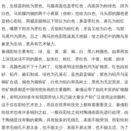
色，生殖器则绘为黑色。马腿表面也是枣红色，内面异为粉绿色，蹄为
白色。马前腿内侧的两个小夜眼（俗称）也绘为白色。马头部的颜色更
是精心彩绘，两腮及眼睛以下部位为白色，鼻梁枣红色，鼻孔为粉红
色，嘴唇下部亦为枣红色，舌胎则为粉红色，牙齿又绘为白色，马鬃、
马尾均为黑色。总之，陶马的色彩既逼真又艳丽，使之静态中的陶马形
象更为生动，更具有艺术魅力。
秦俑彩绘主要有红、绿、蓝、黄、紫、褐、白、黑八种颜色。如果再加
上深浅浓淡不同的颜色，如朱红、粉红、枣红色、中黄、粉紫、粉绿
等，其颜色就不下十几种了。化验表明这些颜色均为矿物质。红色由辰
砂、铅丹、赭石制成。绿色为孔雀石，蓝色蔚蓝铜矿，紫色为铅丹与蓝
铜矿合成，褐色为褐铁矿，白色为铅白和高岭土，黑色为无定形炭。这
些矿物质都是中国传统绘画的主要颜料。秦俑运用了如此丰富的矿物颜
料，表明2000多年前我国劳动人民已能大量生产和广泛使用这些颜料。
这不仅在彩绘艺术史上，而且在世界科技史上都有着重要意义。秦俑彩
绘技术也有许多独到之处。一般在彩绘之前对陶俑表面先进行处理。由
于陶俑是没有釉的素陶，具有较多的毛细孔，表面不能滑润。而彩绘则
要求毛细孔不易太多，也不能太少，表面不易太滑，也不能太涩。为了