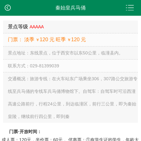
秦始皇兵马俑
景点等级
AAAAA
门票： 淡季
120 元 旺季
120 元
￥
￥
景点地址：东线景点，位于西安市以东50公里，临潼县内。
联系方式：029-81399039
交通概况：旅游专线：在火车站东广场乘坐306，307路公交旅游专
线至兵马俑的专线车兵马俑博物馆下。自驾车：自驾车时可沿西潼
高速公路前行，行程24公里，到达临潼区，前行三公里，即为秦始
皇陵，继续前行四公里，即到秦
门票·开放时间：
成人票：120元，半价票：60元， 优惠票：①有学生证的学生，年龄大