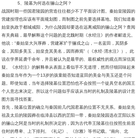
5、陵墓为何选在骊山之阿？
战国时期一些国君陵园的营造往往都少不了平面设计图。秦始皇陵园的
营建按理也应该有平面规划图，而制图之前先要选择墓地。我们知道秦
始皇执政于都城咸阳，为什么陵园却要选在远离咸阳的骊山之阿？查阅
有关典籍，最早解释这个问题的是北魏时期《水经注》的作者郦道元。
他说：“秦始皇大兴厚葬，营建冢圹于骊戎之山，一名蓝田，其阴多
金，其阳多美玉，始皇贪其美名，因而葬焉”（《水经·渭水注》）。此
说在学界延袭千余年，并且被认为是最早的、最权威性的观点而深信莫
疑。《水经注》的解释单从表面上看似乎不无道理，然而仔细回味起来
秦始皇当年作为一个13岁的孩童能否知道蓝田的美金与美玉还是个问
题。即使知道，当年选择陵墓位置恐怕也不会按照一个徒具空名的国王
个人意志来决定。所以这个问题似乎应该从当时的礼制及陵墓的设计意
图方面寻找答案。
首先，陵墓位置的确立与秦国前几代国君墓的位置不无关系。秦始皇先
祖及太后的陵园葬在临漳县以西的芷阳一带，秦始皇陵园选在芷阳以东
的骊山之阿是当时的礼制所决定的，因为古代帝王陵墓往往按照生前居
住时的尊卑、上下排列。《礼记》、《尔雅》等书记载。“南向、北