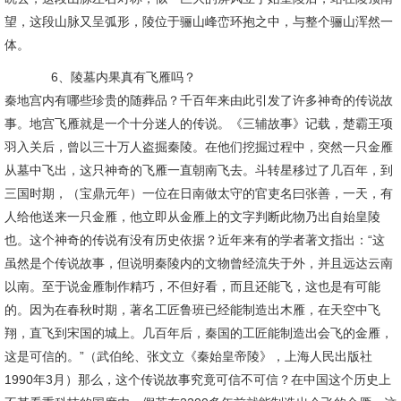
望，这段山脉又呈弧形，陵位于骊山峰峦环抱之中，与整个骊山浑然一
体。
6、陵墓内果真有飞雁吗？
秦地宫内有哪些珍贵的随葬品？千百年来由此引发了许多神奇的传说故
事。地宫飞雁就是一个十分迷人的传说。《三辅故事》记载，楚霸王项
羽入关后，曾以三十万人盗掘秦陵。在他们挖掘过程中，突然一只金雁
从墓中飞出，这只神奇的飞雁一直朝南飞去。斗转星移过了几百年，到
三国时期，（宝鼎元年）一位在日南做太守的官吏名曰张善，一天，有
人给他送来一只金雁，他立即从金雁上的文字判断此物乃出自始皇陵
也。这个神奇的传说有没有历史依据？近年来有的学者著文指出：“这
虽然是个传说故事，但说明秦陵内的文物曾经流失于外，并且远达云南
以南。至于说金雁制作精巧，不但好看，而且还能飞，这也是有可能
的。因为在春秋时期，著名工匠鲁班已经能制造出木雁，在天空中飞
翔，直飞到宋国的城上。几百年后，秦国的工匠能制造出会飞的金雁，
这是可信的。”（武伯纶、张文立《秦始皇帝陵》，上海人民出版社
1990年3月）那么，这个传说故事究竟可信不可信？在中国这个历史上