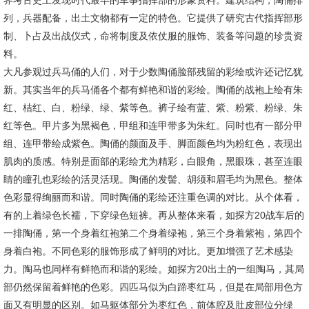
界考古史上发现时代最早的军事指挥部的形象资料。建筑结构，陶俑排
列，兵器配备，出土文物都有一定的特色。它提供了研究古代指挥部形
制、卜占及出战仪式，命将制度及依仗服的服饰、装备等问题的珍贵资
料。
大凡参观过兵马俑的人们，对于少数陶俑脸部残留的彩绘或许还记忆犹
新。其实当年的兵马俑各个都有鲜艳和谐的彩绘。陶俑的战袍上绘有朱
红、桔红、白、粉绿、绿、紫等色。裤子绘有蓝、紫、粉紫、粉绿、朱
红等色。甲片多为黑褐色，甲组和连甲带多为朱红。同时也有一部分甲
组、连甲带绘成紫色。陶俑的颜面及手、脚面颜色均为粉红色，表现出
肌肉的质感。特别是面部的彩绘尤为精彩，白眼角，黑眼珠，甚至连眼
睛的瞳孔也彩绘的活灵活现。陶俑的发髻、胡须和眉毛均为黑色。整体
色彩显得绚丽而和谐。同时陶俑的彩绘还注重色调的对比。从个体看，
有的上着绿色长襦，下穿绿色短裤。再从整体来看，如探方20战车后的
一排陶俑，第一个身着红袍第二个身着绿袍，第三个身着紫袍，第四个
身着白袍。不同色彩的服饰形成了鲜明的对比。更加增强了艺术感染
力。陶马也同样有鲜艳而和谐的彩绘。如探方20出土的一组陶马，其局
部仍然保留着鲜艳的色彩。四匹马似为白蹄枣红马，但是在局部用色方
面又有明显的区别。如马躯体部分为枣红色，前体腔及肚皮部位分绿