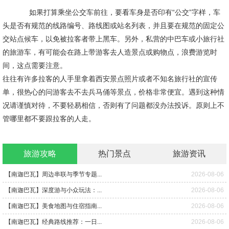
如果打算乘坐公交车前往，要看车身是否印有“公交”字样，车
头是否有规范的线路编号、路线图或站名列表，并且要在规范的固定公
交站点候车，以免被拉客者带上黑车。另外，私营的中巴车或小旅行社
的旅游车，有可能会在路上带游客去人造景点或购物点，浪费游览时
间，这点需要注意。
往往有许多拉客的人手里拿着西安景点照片或者不知名旅行社的宣传
单，很热心的问游客去不去兵马俑等景点，价格非常便宜。遇到这种情
况请谨慎对待，不要轻易相信，否则有了问题都没办法投诉。原则上不
管哪里都不要跟拉客的人走。
旅游攻略
热门景点
旅游资讯
【南迦巴瓦】周边串联与季节专题...
2026-08-06
【南迦巴瓦】深度游与小众玩法：...
2026-08-06
【南迦巴瓦】美食地图与住宿指南...
2026-08-06
【南迦巴瓦】经典路线推荐：一日...
2026-08-06