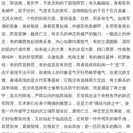
冠，穿战袍，着长甲，手执无钩的下级指挥官；有头戴鶡冠，身着彩色
鱼鳞甲，双手扶剑，气度非凡的将军。这栩栩如生的千百个官兵形象，
尤其在神态、个性的刻画方面，显得逼真、自然，而富有生气。如将军
俑的形象：身材魁梧，身着双重短褐，外披彩色鱼鳞甲，头带双卷尾长
冠，昂首挺胸，巍然伫立，有非凡的神态和威严的魅力。一般战士的神
态：有的嘴唇努起胡角反卷，内心似聚结着怒气；有的立眉圆眼，眉间
的肌肉拧成疙瘩，似有超人的大勇；有的浓眉大眼，阔口厚唇，性格憨
厚纯朴；有的舒眉秀眼，头微低垂，性格文雅；有的侧目凝神，机警敏
锐；有的昂首静思，有的低首若有所思，两者虽然得刻画一个“思”字，
由于表现手法不同，前者给人的印象是气宇轩昂略带傲气，后者沉静文
雅。秦俑表现的是古代军事题材，它既没有选择两方交战、将士厮杀的
战争场面，也没有选择将士修整屯兵防守的场面。而是捕捉了将士披
甲，直兵列阵地，严阵以待的临阵场面。尽管我在这个井然有序的静态
军阵营，艺术家们在单个陶俑的雕塑上，还是力求“偶动与静之中”。使
那一件件披甲之锐的武士俑昂眉张目，肃然伫立，神态坚定而勇敢，他
们好似整装待发，又好似处于临战状态，还有那一件件驾车的御手俑，
双臂前伸，紧握髻绳，目视前方，待命而发；那一匹匹曳车的陶马，两