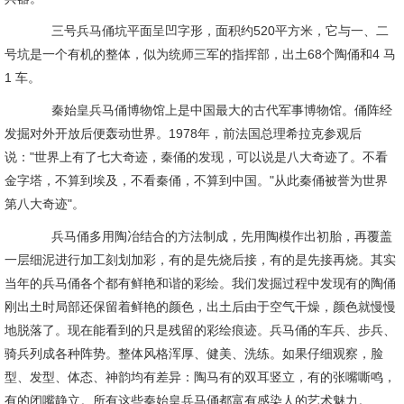
三号兵马俑坑平面呈凹字形，面积约520平方米，它与一、二
号坑是一个有机的整体，似为统师三军的指挥部，出土68个陶俑和4 马
1 车。
秦始皇兵马俑博物馆上是中国最大的古代军事博物馆。俑阵经
发掘对外开放后便轰动世界。1978年，前法国总理希拉克参观后
说："世界上有了七大奇迹，秦俑的发现，可以说是八大奇迹了。不看
金字塔，不算到埃及，不看秦俑，不算到中国。"从此秦俑被誉为世界
第八大奇迹"。
兵马俑多用陶冶结合的方法制成，先用陶模作出初胎，再覆盖
一层细泥进行加工刻划加彩，有的是先烧后接，有的是先接再烧。其实
当年的兵马俑各个都有鲜艳和谐的彩绘。我们发掘过程中发现有的陶俑
刚出土时局部还保留着鲜艳的颜色，出土后由于空气干燥，颜色就慢慢
地脱落了。现在能看到的只是残留的彩绘痕迹。兵马俑的车兵、步兵、
骑兵列成各种阵势。整体风格浑厚、健美、洗练。如果仔细观察，脸
型、发型、体态、神韵均有差异：陶马有的双耳竖立，有的张嘴嘶鸣，
有的闭嘴静立。所有这些秦始皇兵马俑都富有感染人的艺术魅力。