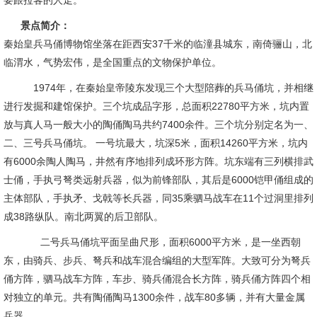
要跟拉客的人走。
景点简介：
秦始皇兵马俑博物馆坐落在距西安37千米的临潼县城东，南倚骊山，北
临渭水，气势宏伟，是全国重点的文物保护单位。
1974年，在秦始皇帝陵东发现三个大型陪葬的兵马俑坑，并相继
进行发掘和建馆保护。三个坑成品字形，总面积22780平方米，坑内置
放与真人马一般大小的陶俑陶马共约7400余件。三个坑分别定名为一、
二、三号兵马俑坑。 一号坑最大，坑深5米，面积14260平方米，坑内
有6000余陶人陶马，井然有序地排列成环形方阵。坑东端有三列横排武
士俑，手执弓弩类远射兵器，似为前锋部队，其后是6000铠甲俑组成的
主体部队，手执矛、戈戟等长兵器，同35乘驷马战车在11个过洞里排列
成38路纵队。南北两翼的后卫部队。
二号兵马俑坑平面呈曲尺形，面积6000平方米，是一坐西朝
东，由骑兵、步兵、弩兵和战车混合编组的大型军阵。大致可分为弩兵
俑方阵，驷马战车方阵，车步、骑兵俑混合长方阵，骑兵俑方阵四个相
对独立的单元。共有陶俑陶马1300余件，战车80多辆，并有大量金属
兵器。