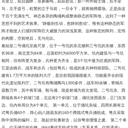
耳竖立，双目圆睁，张鼻嘶鸣，跃跃欲试；那一件件骑士俑，右手牵
马，左手提弓，机警的立于马前，一旦令下，就将驰骋疆场。正是由这
千百个充满生气、神态各异的陶俑构成整体静态的军阵地，达到了一种
意想不到的艺术效果。“静极则生动，愈静则愈动”。惟有这种静态的军
阵才能使人们感到军阵巨大威慑力的深浅莫测。这样恢宏的阵列，宏伟
的构图，空前绝后，无与伦比。
秦始皇二号俑坑呈曲尺形，位于一号坑的东北侧和三号坑的东侧，东西
长96米，南北宽为84米，总面积约为6000平方米。坑内建筑与一号坑
相同，但布阵更为复杂，兵种更为齐全，是3个坑中最为壮观的军阵。
它是由骑兵、战车和步兵（包括弩兵）组成的多兵种特殊部队。二号坑
建有1.7万平方米的陈列大厅，是目前我国规模最大、功能最齐全的现
代化遗址陈列厅。二号坑有陶俑陶马1300多件，战车80余辆，青铜兵
器数万件，其中将军俑、鞍马俑、跪姿射俑为首次发现。二号坑东、西
两端各有4个斜坡门道，北边有2个斜坡门道，俑坑坐西面东，正门在东
边。坑内布局分为4个单元。 第一单元，位于俑坑东端，四周长廊有立
式弩兵俑60个，阵心由八路面东的160个蹲跪式弩兵俑组成。弩兵采取
阵中张阵的编列，立、跪起伏轮番射击，以弥弩张缓慢之虞。 第二个单
元，位于俑坑的右侧，由64乘战车组成方阵（车系木质，仅留遗迹）。