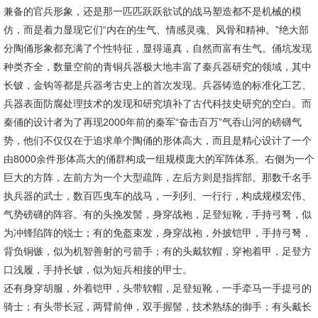
兼备的官兵形象，还是那一匹匹跃跃欲试的战马塑造都不是机械的模
仿，而是着力显现它们“内在的生气、情感灵魂、风骨和精神。”绝大部
分陶俑形象都充满了个性特征，显得逼真，自然而富有生气。俑坑发现
种类齐全，数量空前的青铜兵器极大地丰富了秦兵器研究的领域，其中
长铍，金钩等都是兵器考古史上的首次发现。兵器铸造的标准化工艺、
兵器表面防腐处理技术的发现和研究填补了古代科技史研究的空白。而
秦俑的设计者为了再现2000年前的秦军“奋击百万”气吞山河的磅礴气
势，他们不仅仅在于追求单个陶俑的形体高大，而且是精心设计了一个
由8000余件形体高大的俑群构成一组规模庞大的军阵体系。右侧为一个
巨大的方阵，左前方为一个大型疏阵，左后方则是指挥部。那数千名手
执兵器的武士，数百匹曳车的战马，一列列、一行行，构成规模宏伟、
气势磅礴的阵容。有的头挽发髻，身穿战袍，足登短靴，手持弓弩，似
为冲锋陷阵的锐士；有的免盔束发，身穿战袍，外披铠甲，手持弓弩，
背负铜镞，似为机智善射的弓箭手；有的头戴软帽，穿袍着甲，足登方
口浅履，手持长铍，似为短兵相接的甲士。
还有身穿胡服，外着铠甲，头带软帽，足登短靴，一手牵马一手提弓的
骑士；有头带长冠，两臂前伸，双手握髻，技术熟练的御手；有头戴长