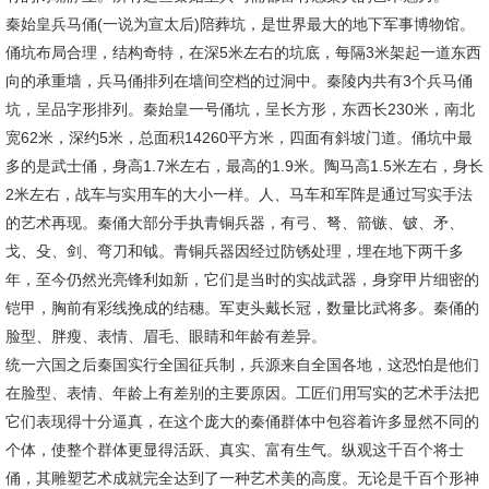
秦始皇兵马俑(一说为宣太后)陪葬坑，是世界最大的地下军事博物馆。
俑坑布局合理，结构奇特，在深5米左右的坑底，每隔3米架起一道东西
向的承重墙，兵马俑排列在墙间空档的过洞中。秦陵内共有3个兵马俑
坑，呈品字形排列。秦始皇一号俑坑，呈长方形，东西长230米，南北
宽62米，深约5米，总面积14260平方米，四面有斜坡门道。俑坑中最
多的是武士俑，身高1.7米左右，最高的1.9米。陶马高1.5米左右，身长
2米左右，战车与实用车的大小一样。人、马车和军阵是通过写实手法
的艺术再现。秦俑大部分手执青铜兵器，有弓、弩、箭镞、铍、矛、
戈、殳、剑、弯刀和钺。青铜兵器因经过防锈处理，埋在地下两千多
年，至今仍然光亮锋利如新，它们是当时的实战武器，身穿甲片细密的
铠甲，胸前有彩线挽成的结穗。军吏头戴长冠，数量比武将多。秦俑的
脸型、胖瘦、表情、眉毛、眼睛和年龄有差异。
统一六国之后秦国实行全国征兵制，兵源来自全国各地，这恐怕是他们
在脸型、表情、年龄上有差别的主要原因。工匠们用写实的艺术手法把
它们表现得十分逼真，在这个庞大的秦俑群体中包容着许多显然不同的
个体，使整个群体更显得活跃、真实、富有生气。纵观这千百个将士
俑，其雕塑艺术成就完全达到了一种艺术美的高度。无论是千百个形神