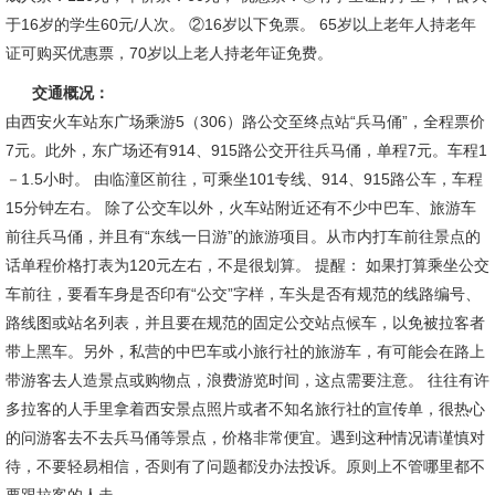
于16岁的学生60元/人次。 ②16岁以下免票。 65岁以上老年人持老年
证可购买优惠票，70岁以上老人持老年证免费。
交通概况：
由西安火车站东广场乘游5（306）路公交至终点站“兵马俑”，全程票价
7元。此外，东广场还有914、915路公交开往兵马俑，单程7元。车程1
－1.5小时。 由临潼区前往，可乘坐101专线、914、915路公车，车程
15分钟左右。 除了公交车以外，火车站附近还有不少中巴车、旅游车
前往兵马俑，并且有“东线一日游”的旅游项目。从市内打车前往景点的
话单程价格打表为120元左右，不是很划算。 提醒： 如果打算乘坐公交
车前往，要看车身是否印有“公交”字样，车头是否有规范的线路编号、
路线图或站名列表，并且要在规范的固定公交站点候车，以免被拉客者
带上黑车。另外，私营的中巴车或小旅行社的旅游车，有可能会在路上
带游客去人造景点或购物点，浪费游览时间，这点需要注意。 往往有许
多拉客的人手里拿着西安景点照片或者不知名旅行社的宣传单，很热心
的问游客去不去兵马俑等景点，价格非常便宜。遇到这种情况请谨慎对
待，不要轻易相信，否则有了问题都没办法投诉。原则上不管哪里都不