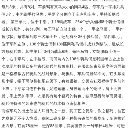
每列8乘，共有8列。车前驾有真马大小的陶马4匹。每车后一字排列兵
俑3个，中为御手拉马辔，另两个分别立于车左和车右，手持长柄兵
器。 第三单元，位于中部，由19辆战车，264个步兵俑和8个骑士俑组
成长方形阵，共分3列。每匹马前立骑士俑一个，一手牵马缰，一手作
拉弓状。每乘车后除三名车士外，还配有8~36个步兵俑。 第四单元，
位于军阵左侧，108个骑士俑和180匹陶鞍马俑排成11列横队，组成长
方形骑兵阵。其中第1、3列为战车6辆。每匹马前，立胡服骑士俑一
个，右手牵马，左手拉弓。而俑坑内的108件骑兵俑是我国考古史上首
次发现的数量众多的古代骑兵的形象资料。在服饰装束及高度等方面都
是严格模拟古代骑兵的战时形象。与步兵、车兵俑显然不同。它头戴圆
形小帽，帽子两侧带扣系在颌下，身着紧袖、交领右衽双襟掩于胸前的
上衣，下穿紧口连裆长裤，足磴短靴，身披短而小的铠甲，肩上无披
膊，手上无护手甲。衣服具有短小轻巧的特色，铠甲显得简单而灵活。
骑兵俑特殊的装束也与骑兵的战术特点密切相关。
而铜车马的出土使世人耳目为之一新。其工艺之复杂，作之精巧，技艺
之卓越无不令人惊叹。秦陵二铜车是一种带有篷盖的豪华车，车舆接近
正方形，它宽78厘米，进深88厘米，其宽度仅比一号车长4厘米，可进