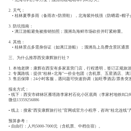
2. 天气：
• 桂林夏季多雨（备雨衣+防滑鞋），北海紫外线强（防晒霜+帽
3. 防坑指南：
• 漓江游船避免被推销拍照；涠洲岛海鲜市场砍价并盯紧称重。
4. 其他：
• 桂林景点多需身份证（如漓江游船）；涠洲岛上岛费含景区通票
三、为什么推荐西安康辉旅行社？
1. 本地老牌：康辉在西安有多家直营门店，行程透明，签订正规旅
2. 专属路线：提供“桂林+北海”一价全包团（含机票、五星酒店
3. 售后保障：24小时客服，遇问题可快速协调（如旺季酒店/票务
报名方式：
• 线下：西安市碑林区雁塔路李家村石化小区底商（李家村地铁B口向南10
微信13359256886
• 线上：搜索“西安康辉旅行社”官网或官方小程序，咨询“桂北连线
预算参考：
• 自由行：人均5000-7000元（含机票、中档住宿）。