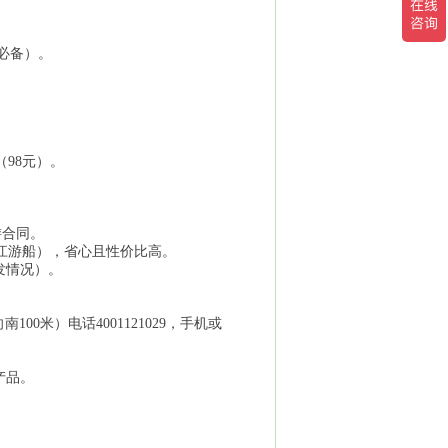
子必备）。
（98元）。
游合同。
、漓江游船），省心且性价比高。
突发情况）。
0米）​电话4001121029，手机或
”产品。