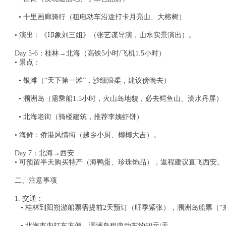
• 十里画廊骑行（租电动车沿途打卡月亮山、大榕树）
• 演出：《印象刘三姐》（张艺谋导演，山水实景演出）。
Day 5-6：桂林→北海（高铁5小时/飞机1.5小时）
• 景点：
• 银滩（“天下第一滩”，沙细浪柔，建议傍晚去）
• 涠洲岛（需乘船1.5小时，火山岛地貌，必去鳄鱼山、滴水丹屏
• 北海老街（骑楼建筑，推荐李姨虾饼）
• 海鲜：侨港风情街（越乡小厨、椰椰大吉）。
Day 7：北海→西安
• 可预留半天购买特产（海鸭蛋、珍珠饰品），返程建议直飞西安
二、注意事项
1. 交通：
• 桂林到阳朔游船票需提前2天预订（旺季紧张），涠洲岛船票（“
• 北海市内打车方便，涠洲岛租电动车约60元/天。