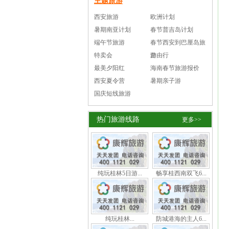
主题旅游
西安旅游
欧洲计划
暑期南亚计划
春节普吉岛计划
端午节旅游
春节西安到巴厘岛旅
特卖会
游
自由行
最美夕阳红
海南春节旅游报价
西安夏令营
暑期亲子游
国庆短线旅游
热门旅游线路
更多>>
纯玩桂林5日游...
畅享桂西南双飞6...
纯玩桂林...
防城港海的主人6...