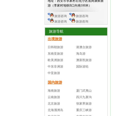
地址：西安市李家村石化小区底商康辉旅
游（李家村地铁B口向南100米）
旅游咨询
旅游咨询
旅游咨询
旅游咨询
旅游导航
出境旅游
日韩朝旅游
港澳台旅游
东南亚旅游
海岛游
欧美洲旅游
澳新凯旅游
中东非洲游
国际游轮
中亚旅游
国内旅游
海南旅游
厦门武夷山
云南旅游
四川九寨沟
北京旅游
张家界旅游
北海涠洲岛
重庆三峡游