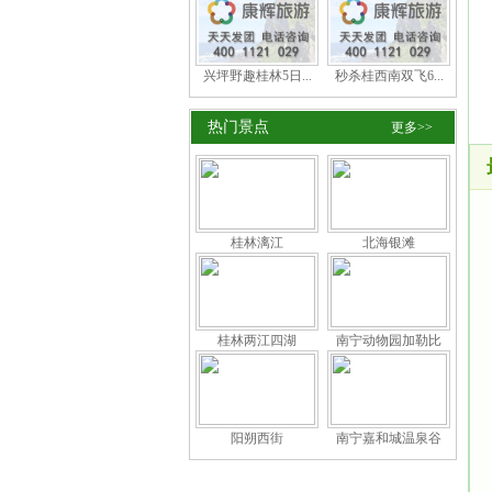
兴坪野趣桂林5日...
秒杀桂西南双飞6...
热门景点
更多>>
桂林漓江
北海银滩
桂林两江四湖
南宁动物园加勒比
阳朔西街
南宁嘉和城温泉谷