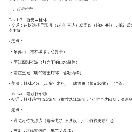
一、行程推荐
Day 1-2：西安→桂林
• 交通：建议选择早班机（2小时直达）或高铁（约8小时），抵达
湖附近）。
• 景点：
• 象鼻山（桂林城徽，必打卡）
• 两江四湖夜游（灯光下的山水超美）
• 靖江王城（明代藩王府邸，含独秀峰）
• 美食：桂林米粉（老东江米粉）、啤酒鱼（椿记烧鹅）、油茶。
Day 3-4：阳朔精华游
• 交通：桂林乘大巴或游船（推荐漓江游船，4小时直达阳朔，沿
• 景点：
• 遇龙河竹筏漂流（选金龙桥-旧县段，人工竹筏更原生态）
• 西街（夜晚逛酒吧、手工艺品店）