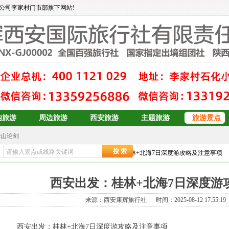
公司李家村门市部旗下网站!
内旅游
周边旅游
西安旅游
主题旅游
旅游景点
华山论剑
大东北6日游
页
>>
游记攻略
>>
广西桂林攻略
>> 西安出发：桂林+北海7日深度游攻略及注意事项
订
青岛、日照、乳山、威海、蓬莱、烟台双卧6日游
青岛+威海+长岛+烟台
西安出发：桂林+北海7日深度游
青岛+威海+长岛+烟台
预订
双岛青岛+威海+长岛+烟台
来源：西安康辉旅行社 时间：2025-08-12 17:55:1
青岛+威海+长岛+烟台
西安出发：桂林+北海7日深度游攻略及注意事项