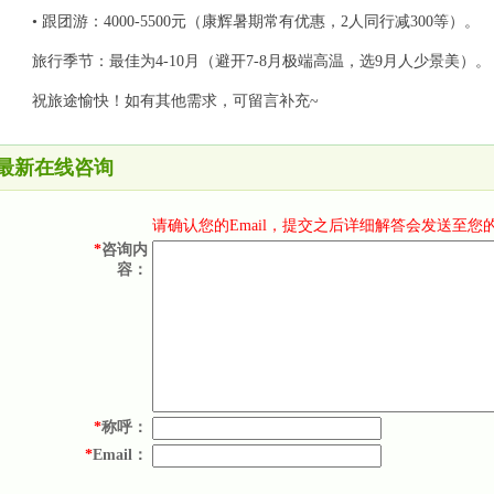
• 跟团游：4000-5500元（康辉暑期常有优惠，2人同行减300等）。
旅行季节：最佳为4-10月（避开7-8月极端高温，选9月人少景美）
祝旅途愉快！如有其他需求，可留言补充~
最新在线咨询
请确认您的Email，提交之后详细解答会发送至您
*
咨询内
容：
*
称呼：
*
Email：