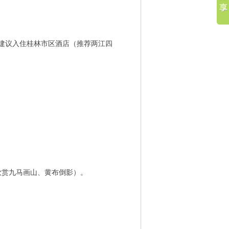
后建议入住桂林市区酒店（推荐两江四
途欣赏九马画山、黄布倒影）。