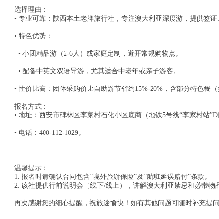
选择理由：
• 专业可靠：陕西本土老牌旅行社，专注澳大利亚深度游，提供签
• 特色优势：
• 小团精品游（2-6人）或家庭定制，避开常规购物点。
• 配备中英文双语导游，尤其适合中老年或亲子游客。
• 性价比高：团体采购价比自助游节省约15%-20%，含部分特色
报名方式：
• 地址：西安市碑林区李家村石化小区底商（地铁5号线“李家村站”D
• 电话：400-112-1029。
温馨提示：
1. 报名时请确认合同包含“境外旅游保险”及“航班延误赔付”条款。
2. 该社提供行前说明会（线下/线上），讲解澳大利亚禁忌和必带
再次感谢您的细心提醒，祝旅途愉快！如有其他问题可随时补充提问