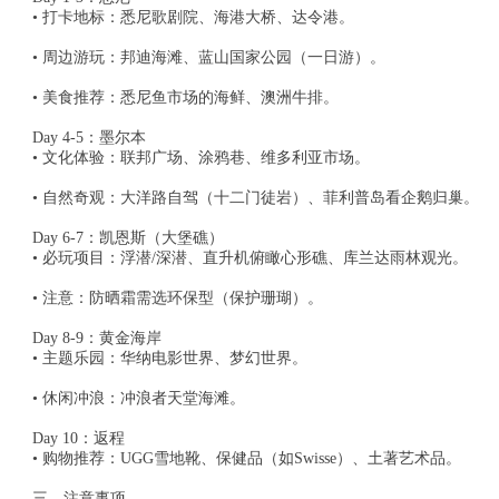
• 打卡地标：悉尼歌剧院、海港大桥、达令港。
• 周边游玩：邦迪海滩、蓝山国家公园（一日游）。
• 美食推荐：悉尼鱼市场的海鲜、澳洲牛排。
Day 4-5：墨尔本
• 文化体验：联邦广场、涂鸦巷、维多利亚市场。
• 自然奇观：大洋路自驾（十二门徒岩）、菲利普岛看企鹅归巢。
Day 6-7：凯恩斯（大堡礁）
• 必玩项目：浮潜/深潜、直升机俯瞰心形礁、库兰达雨林观光。
• 注意：防晒霜需选环保型（保护珊瑚）。
Day 8-9：黄金海岸
• 主题乐园：华纳电影世界、梦幻世界。
• 休闲冲浪：冲浪者天堂海滩。
Day 10：返程
• 购物推荐：UGG雪地靴、保健品（如Swisse）、土著艺术品。
三、注意事项