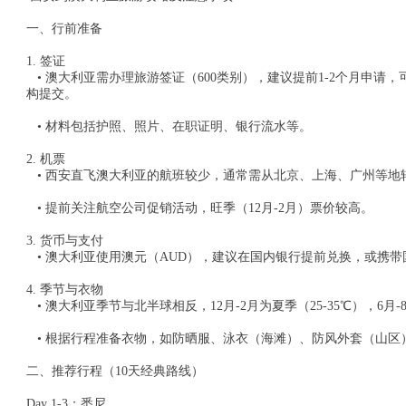
一、行前准备
1. 签证
• 澳大利亚需办理旅游签证（600类别），建议提前1-2个月申请
构提交。
• 材料包括护照、照片、在职证明、银行流水等。
2. 机票
• 西安直飞澳大利亚的航班较少，通常需从北京、上海、广州等地转机
• 提前关注航空公司促销活动，旺季（12月-2月）票价较高。
3. 货币与支付
• 澳大利亚使用澳元（AUD），建议在国内银行提前兑换，或携带国际信用卡
4. 季节与衣物
• 澳大利亚季节与北半球相反，12月-2月为夏季（25-35℃），6月-8
• 根据行程准备衣物，如防晒服、泳衣（海滩）、防风外套（山区
二、推荐行程（10天经典路线）
Day 1-3：悉尼