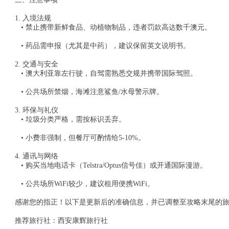
1. 入境法规
• 禁止携带新鲜食品、动植物制品，违者罚款高达数千澳元。
• 药品需申报（尤其是中药），建议保留英文说明书。
2. 交通与安全
• 澳大利亚靠左行驶，自驾需熟悉交规并携带国际驾照。
• 公共场所禁烟，海滩注意鲨鱼/水母警示牌。
3. 环保与礼仪
• 垃圾分类严格，需按标识丢弃。
• 小费非强制，但餐厅可酌情给5-10%。
4. 通讯与网络
• 购买当地电话卡（Telstra/Optus信号佳）或开通国际漫游。
• 公共场所WiFi较少，建议租用便携WiFi。
感谢您的指正！以下是更新后的准确信息，并已调整至攻略末尾的
推荐旅行社：西安康辉旅行社