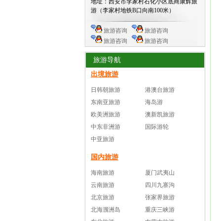
地址：西安市李家村石化小区底商康辉旅
游（李家村地铁B口向南100米）
旅游咨询
旅游咨询
旅游咨询
旅游咨询
旅游导航
出境旅游
日韩朝旅游
港澳台旅游
东南亚旅游
海岛游
欧美洲旅游
澳新凯旅游
中东非洲游
国际游轮
中亚旅游
国内旅游
海南旅游
厦门武夷山
云南旅游
四川九寨沟
北京旅游
张家界旅游
北海涠洲岛
重庆三峡游