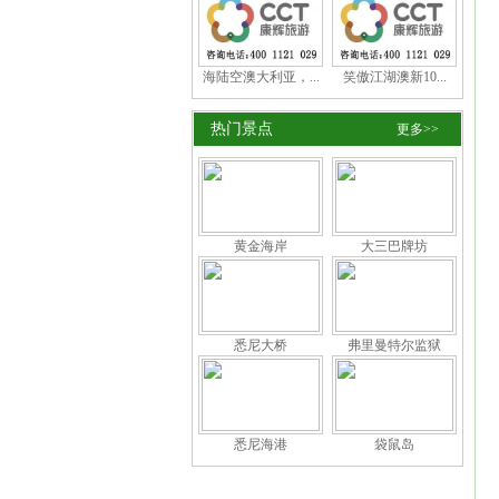
海陆空澳大利亚，...
笑傲江湖澳新10...
热门景点
更多>>
黄金海岸
大三巴牌坊
悉尼大桥
弗里曼特尔监狱
悉尼海港
袋鼠岛