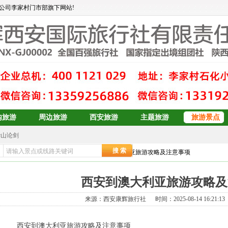
公司李家村门市部旗下网站!
内旅游
周边旅游
西安旅游
主题旅游
旅游景点
华山论剑
大东北6日游
页
>>
游记攻略
>>
澳新旅游攻略
>> 西安到澳大利亚旅游攻略及注意事项
订
青岛、日照、乳山、威海、蓬莱、烟台双卧6日游
青岛+威海+长岛+烟台
西安到澳大利亚旅游攻略及
青岛+威海+长岛+烟台
预订
双岛青岛+威海+长岛+烟台
来源：西安康辉旅行社 时间：2025-08-14 16:21:1
青岛+威海+长岛+烟台
西安到澳大利亚旅游攻略及注意事项