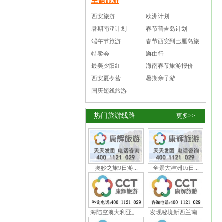
主题旅游
西安旅游
欧洲计划
暑期南亚计划
春节普吉岛计划
端午节旅游
春节西安到巴厘岛旅
特卖会
游
自由行
最美夕阳红
海南春节旅游报价
西安夏令营
暑期亲子游
国庆短线旅游
热门旅游线路
更多>>
奥妙之旅9日游...
全景大洋洲16日...
海陆空澳大利亚。...
发现秘境新西兰南...