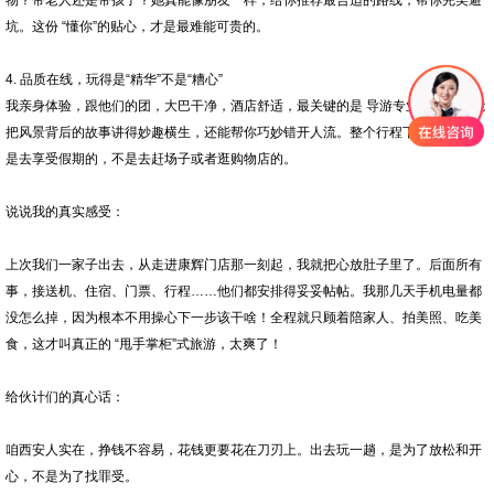
物？带老人还是带孩子？她真能像朋友一样，给你推荐最合适的路线，帮你完美避
坑。这份 “懂你”的贴心，才是最难能可贵的。
4. 品质在线，玩得是“精华”不是“糟心”
我亲身体验，跟他们的团，大巴干净，酒店舒适，最关键的是 导游专业又会谝，能
把风景背后的故事讲得妙趣横生，还能帮你巧妙错开人流。整个行程下来，感觉就
是去享受假期的，不是去赶场子或者逛购物店的。
说说我的真实感受：
上次我们一家子出去，从走进康辉门店那一刻起，我就把心放肚子里了。后面所有
事，接送机、住宿、门票、行程……他们都安排得妥妥帖帖。我那几天手机电量都
没怎么掉，因为根本不用操心下一步该干啥！全程就只顾着陪家人、拍美照、吃美
食，这才叫真正的 “甩手掌柜”式旅游，太爽了！
给伙计们的真心话：
咱西安人实在，挣钱不容易，花钱更要花在刀刃上。出去玩一趟，是为了放松和开
心，不是为了找罪受。