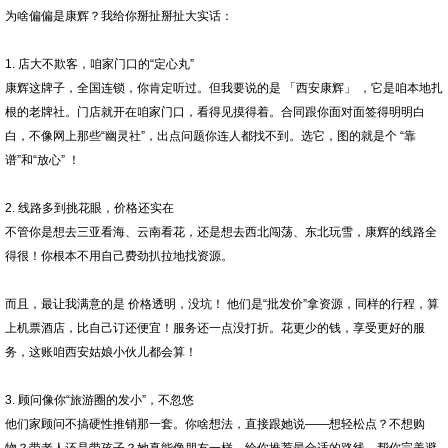
为啥偏偏是康辉？我给你掰扯掰扯大实话：
1. 店大不欺客，咱家门口的“定心丸”
康辉这牌子，全国连锁，你肯定听过。但我要说的是 「西安康辉」 ，它是咱本地扎
根的老牌社。门店就开在咱家门口，看得见摸得着。合同跟你面对面签得明明白
白，不像网上那些“幽灵社”，出点问题你连人都找不到。选它，图的就是个 “靠
谱”和“放心” ！
2. 线路多到挑花眼，价格还实在
不管你是想去三亚看海、云南看花，还是想去西北闯荡、东北玩雪，康辉的线路全
得很！你根本不用自己费劲扒拉地找资源。
而且，最让我满意的是 价格透明，没坑！ 他们是“批发价”拿资源，同样的行程，算
上机票酒店，比自己订还便宜！服务还一点没打折。花更少的钱，享受更好的服
务，这账咱西安姑娘小伙儿都会算！
3. 顾问像你“旅游圈的发小”，不忽悠
他们家顾问不搞硬性推销那一套。你啥想法，直接跟她说——想轻松点？不想购