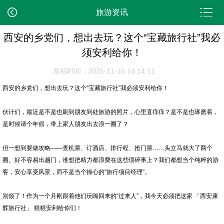
旅游资讯
西安的乡党们，想出去玩？这个“宝藏旅行社”我必
须安利给你！
发稿时间：2025-11-16 14:14:11
西安的乡党们，想出去玩？这个“宝藏旅行社”我必须安利给你！
伙计们，最近是不是也刷到朋友到处旅游的照片，心里直痒痒？是不是也琢磨着，
是时候请个年假，带上家人朋友出去浪一圈了？
但一想到要做攻略——查机票、订酒店、排行程、抢门票……头立马就大了两个
圈。好不容易出趟门，谁想把精力都浪费在这些琐碎事上？我们都想当个纯粹的游
客，安心享受风景，而不是当个操心的“旅行项目经理”。
别烦了！作为一个月刚跟着他们玩嗨回来的“过来人”，我今天必须把这家 「西安康
辉旅行社」 狠狠安利给你们！