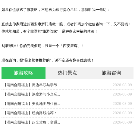
如果你也烦透了做攻略，不想再为旅行提心吊胆，那就听我一句劝：
直接去你家附近的西安康辉门店瞅一眼，或者扫码加个微信咨询一下，又不要钱！
你就能知道，有个靠谱的“旅游管家”，是种多么幸福的体验！
别磨蹭啦！你的完美假期，只差一个「西安康辉」！
现在咨询，提“是老顾客推荐的”，说不定还有惊喜优惠哦！
旅游攻略
热门景点
旅游咨询
【渭南合阳福山】周边串联与季节...
2026-08-09
【渭南合阳福山】深度游与小众玩...
2026-08-09
【渭南合阳福山】美食地图与住宿...
2026-08-09
【渭南合阳福山】经典路线推荐：...
2026-08-09
【渭南合阳福山】超全攻略：交通...
2026-08-09