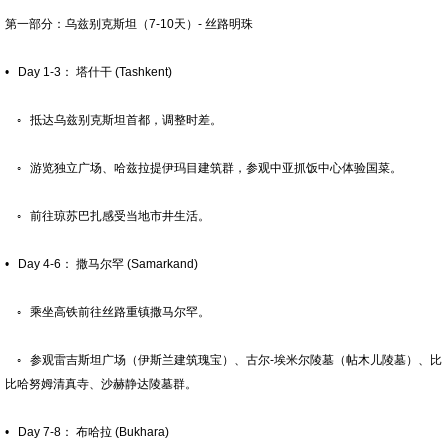
第一部分：乌兹别克斯坦（7-10天）- 丝路明珠
• Day 1-3： 塔什干 (Tashkent)
◦ 抵达乌兹别克斯坦首都，调整时差。
◦ 游览独立广场、哈兹拉提伊玛目建筑群，参观中亚抓饭中心体验国菜。
◦ 前往琼苏巴扎感受当地市井生活。
• Day 4-6： 撒马尔罕 (Samarkand)
◦ 乘坐高铁前往丝路重镇撒马尔罕。
◦ 参观雷吉斯坦广场（伊斯兰建筑瑰宝）、古尔-埃米尔陵墓（帖木儿陵墓）、比
比哈努姆清真寺、沙赫静达陵墓群。
• Day 7-8： 布哈拉 (Bukhara)