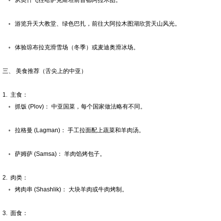
◦ 从奥什飞往哈萨克斯坦前首都阿拉木图。
◦ 游览升天大教堂、绿色巴扎，前往大阿拉木图湖欣赏天山风光。
◦ 体验琼布拉克滑雪场（冬季）或麦迪奥滑冰场。
三、 美食推荐（舌尖上的中亚）
1. 主食：
◦ 抓饭 (Plov)： 中亚国菜，每个国家做法略有不同。
◦ 拉格曼 (Lagman)： 手工拉面配上蔬菜和羊肉汤。
◦ 萨姆萨 (Samsa)： 羊肉馅烤包子。
2. 肉类：
◦ 烤肉串 (Shashlik)： 大块羊肉或牛肉烤制。
3. 面食：