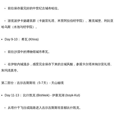
◦ 前往保存最完好的中世纪古城布哈拉。
◦ 游览波伊卡扬建筑群（卡扬宣礼塔、米里阿拉伯经学院）、雅克城堡、利比亚
哈乌斯（水池与经学院）。
• Day 9-10： 希瓦 (Khiva)
◦ 前往沙漠中的博物馆城市希瓦。
◦ 在伊钦内城漫步，感受完全保存下来的古城风貌，参观卡尔塔米纳尔宣礼塔、
朱玛清真寺。
第二部分：吉尔吉斯斯坦（5-7天）- 天山秘境
• Day 11-13： 比什凯克 (Bishkek) - 伊塞克湖 (Issyk-Kul)
◦ 从塔什干飞往或陆路进入吉尔吉斯斯坦首都比什凯克。