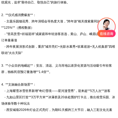
统观光，追求"善待自己、取悦自己"的旅行体验。
2. **仪式感消费爆发**：
- 主题乐园烟花秀、跨年演唱会等热度大涨，"跨年游"相关搜索量同比增长
**125%**（携程数据）
- "登高赏雪+祈福迎祥"成家庭和年轻游客首选，黄山、庐山、峨眉山等山岳景区
订单量暴涨
- 跨年夜展演形式创新，重庆"城市亮灯+光影水幕秀+软幕巡游+无人机集群"四维
联动"火出天际"
3. **小众目的地崛起**：安吉、清远、义乌等地以差异化资源与活动吸引年轻客
群，独栋民宿预订量激增**1.4倍**。
4. **文旅融合新场景**：
- 上海耀雪冰雪世界新增"奇幻雪境——星河漫雪秀"，迎来超**5万人次**游客
- 九如山景区打造**3万平方米**冰瀑群及20余处围炉打卡点，推出戏雪乐园、冰
场体验等数十种玩法
- 西安城墙2026年灯会正式亮灯，为期81天横跨三大节日，融入三彩文化元素