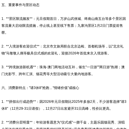
五、重要事件与景区动态
1. **景区限流频发**：元旦假期首日，万岁山武侠城、终南山南五台等多个景区因
客流量大启动限流措施，停止线上甚至线下售票；九寨沟景区1月2日门票提前售
罄。
2. **入境游客欢迎仪式**：北京市文旅局联合北京边检、首都机场等，以"北京礼
物"马墩墩人偶等极具仪式感的欢迎礼，迎接2026年首批来京入境游客。
3. **跨境旅游新机遇**：珠海-澳门两地活动互补，催生"一日游""两日游"热潮；澳
门光影节、跨年汇演、烟花秀等大型活动吸引大量内地游客。
六、消费新特点："请3休8"抢跑，"情绪价值"成核心
1. **拼假出行成趋势**：因2026年元旦假期比2025年多放2天，不少游客选择"请3
休8"（12月29-31日请假），12月27日出发避开31日高峰，性价比更高。
2. **消费分层明显**：年轻游客愿意为"仪式感"一掷千金，主题乐园烟花秀、演唱