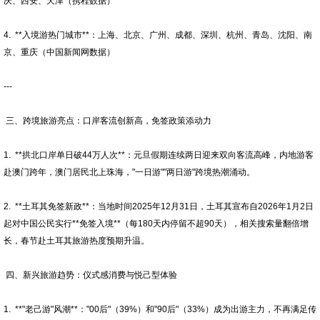
庆、西安、天津（携程数据）
4. **入境游热门城市**：上海、北京、广州、成都、深圳、杭州、青岛、沈阳、南
京、重庆（中国新闻网数据）
---
三、跨境旅游亮点：口岸客流创新高，免签政策添动力
1. **拱北口岸单日破44万人次**：元旦假期连续两日迎来双向客流高峰，内地游客
赴澳门跨年，澳门居民北上珠海，"一日游""两日游"跨境热潮涌动。
2. **土耳其免签新政**：当地时间2025年12月31日，土耳其宣布自2026年1月2日
起对中国公民实行**免签入境**（每180天内停留不超90天），相关搜索量翻倍增
长，春节赴土耳其旅游热度预期升温。
四、新兴旅游趋势：仪式感消费与悦己型体验
1. **"老己游"风潮**："00后"（39%）和"90后"（33%）成为出游主力，不再满足传