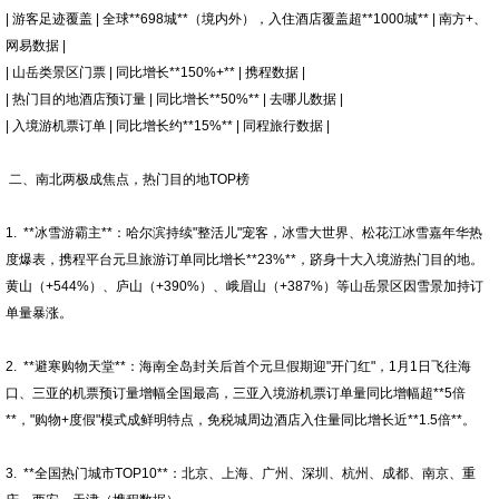
| 游客足迹覆盖 | 全球**698城**（境内外），入住酒店覆盖超**1000城** | 南方+、
网易数据 |
| 山岳类景区门票 | 同比增长**150%+** | 携程数据 |
| 热门目的地酒店预订量 | 同比增长**50%** | 去哪儿数据 |
| 入境游机票订单 | 同比增长约**15%** | 同程旅行数据 |
二、南北两极成焦点，热门目的地TOP榜
1. **冰雪游霸主**：哈尔滨持续"整活儿"宠客，冰雪大世界、松花江冰雪嘉年华热
度爆表，携程平台元旦旅游订单同比增长**23%**，跻身十大入境游热门目的地。
黄山（+544%）、庐山（+390%）、峨眉山（+387%）等山岳景区因雪景加持订
单量暴涨。
2. **避寒购物天堂**：海南全岛封关后首个元旦假期迎"开门红"，1月1日飞往海
口、三亚的机票预订量增幅全国最高，三亚入境游机票订单量同比增幅超**5倍
**，"购物+度假"模式成鲜明特点，免税城周边酒店入住量同比增长近**1.5倍**。
3. **全国热门城市TOP10**：北京、上海、广州、深圳、杭州、成都、南京、重