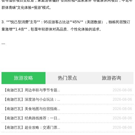
会等溢价项目受欢迎；家庭游客偏好"登高祈福+温泉康养"等健康休闲项目；中老年
群体青睐"文化体验+慢游"模式。
3. **"悦己型消费"主导**：95后游客占比达**45%**（美团数据），独栋民宿预订
量激增**1.4倍**，彰显年轻群体对高品质、个性化体验的追求。
---
旅游攻略
热门景点
旅游咨询
【南迦巴瓦】周边串联与季节专题...
2026-08-06
【南迦巴瓦】深度游与小众玩法：...
2026-08-06
【南迦巴瓦】美食地图与住宿指南...
2026-08-06
【南迦巴瓦】经典路线推荐：一日...
2026-08-06
【南迦巴瓦】超全攻略：交通门票...
2026-08-06