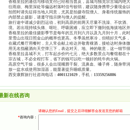
香格里拉的通信与移动支付已经相当普及，县城与独克宗古城内绝
往雨崩、梅里深处等偏远村落时信号较弱，建议随身携带少量现金
拍照时请先征得当地人同意，尤其是拍摄寺院僧人、身着传统服饰
内部禁止摄影，请遵守指示牌与僧人的提醒。
旅行途中请减少剧烈运动，初到高原的前两天尽量不洗澡、不饮酒
境。若出现持续头痛、呕吐、呼吸困难，应立即下撤到低海拔地区
香格里拉的最佳摄影季节是每年的五月到六月以及九月到十月，此
里雪山出现日照金山的概率也更高。冬季虽然寒冷，但晴好天气多
在藏式餐厅用餐时，主人常会献上哈达并敬青稞酒，接哈达时身体
用无名指蘸酒向天空弹三下，表达对天、地、神的敬意，这一细节
香格里拉县城不大，打车起步价约七元，绝大多数景点与餐馆都在
宗古城，不必全程打车，省下的钱可以吃一顿好的牦牛肉火锅。
高原空气干燥，很多人会出现嘴唇干裂、流鼻血、嗓子疼，随身带
放一盆水或使用加湿器，能显著提升睡眠质量。
西安康辉旅行社咨询电话：
4001121029
，手机：
13359256886
最新在线咨询
请确认您的Email，提交之后详细解答会发送至您的邮箱
*
咨询内容：