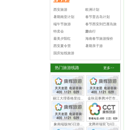
主题旅游
西安旅游
欧洲计划
暑期南亚计划
春节普吉岛计划
端午节旅游
春节西安到巴厘岛旅
特卖会
游
自由行
最美夕阳红
海南春节旅游报价
西安夏令营
暑期亲子游
国庆短线旅游
热门旅游线路
更多>>
丽江大理香格里拉...
金秋花事腾冲芒市...
象南端版纳5日游...
龙腾祥瑞双飞6日...