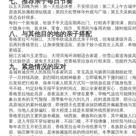
七、推荐亲子每日节奏
以五天四晚为例：第一天抵达休整，不安排活动；第二天上午古城
原放风加属都湖短栈道；第四天松赞林寺外观与广场；第五天采购
状态会好很多。
每到一个新海拔，给孩子半天适应期再出门。行程表不要排满，留
个随身小包，装水杯、零食、纸巾、常用药与备用衣物，随时能应
八、与其他目的地的亲子搭配
香格里拉可与丽江、大理串联成滇西北亲子环线，但海拔逐级升高
后再到香格里拉，让身体慢慢适应。若孩子较小或首次上高原，单
更稳妥。
丽江古城与玉龙雪山、大理洱海环湖都适合家庭，但雪山索道海拔
天比较舒适，避免天天赶路。把香格里拉放在行程末段，也能作为
九、紧急情况的应对
县城有迪庆州人民医院与多家药店，常见高反与肠胃问题都能处理
子一旦持续高烧、剧烈呕吐或精神极差，立即吸氧并下撤到丽江（
出发前把行程单、保单与家人联系方式写一张纸放在孩子随身包里
号不稳，约定好每天报平安的时间点，能让全家都更安心，也能在
香格里拉地处高原，昼夜温差大，即便在夏季，早晚气温也可能降
象台发布的天气预报，雨季集中在六到九月，此时道路湿滑、部分
高原地区的紫外线极强，即便阴天也需要涂抹防晒霜并佩戴墨镜与
伤。当地人皮肤偏红，很大程度上就是长期紫外线照射的结果。
香格里拉的主要民族有藏族、纳西族、彝族和白族等，其中藏族人
要，进入寺院不穿短裙短裤，不踩门槛，不手指佛像，转经筒与转
每年农历五月初五前后，香格里拉会举办传统赛马节，各族群众身
箭、锅庄舞等活动，是体验藏族民俗的绝佳时机。冬季藏历年末，