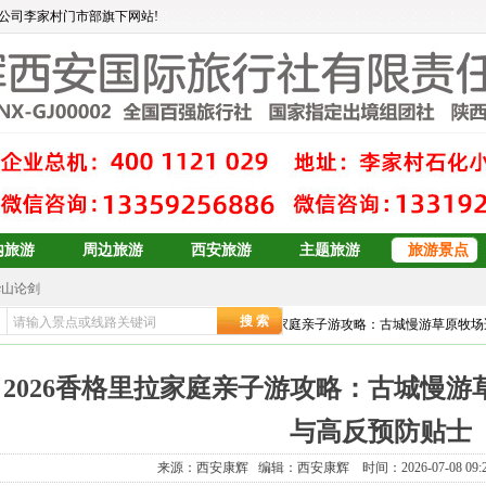
公司李家村门市部旗下网站!
内旅游
周边旅游
西安旅游
主题旅游
旅游景点
华山论剑
大东北6日游
页
>>
游记攻略
>>
云南旅游攻略
>> 2026香格里拉家庭亲子游攻略：古城慢游草原
订
青岛、日照、乳山、威海、蓬莱、烟台双卧6日游
青岛+威海+长岛+烟台
2026香格里拉家庭亲子游攻略：古城慢
青岛+威海+长岛+烟台
预订
双岛青岛+威海+长岛+烟台
与高反预防贴士
青岛+威海+长岛+烟台
来源：西安康辉 编辑：西安康辉 时间：2026-07-08 09:2