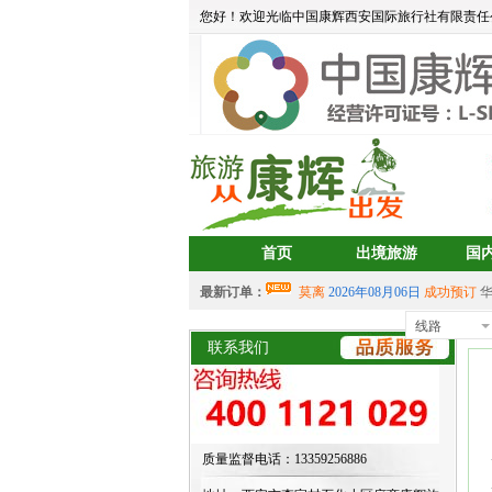
您好！欢迎光临中国康辉西安国际旅行社有限责任
首页
出境旅游
国
最新订单：
莫离
2026年08月06日
成功预订
aa
2026年08月05日
成功预订
宝藏
线路
首
中岳建筑
2026年08月04日
成功预
联系我们
2026年07月30日 成功预订
双岛
2026年07月30日 成功预订
双岛
aalertlert(1)
2026年07月30日
成功
2026年07月30日 成功预订
双岛
质量监督电话：13359256886