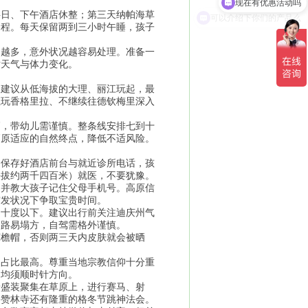
可以介绍下你们的产品么
半日、下午酒店休整；第三天纳帕海草
返程。每天保留两到三小时午睡，孩子
白越多，意外状况越容易处理。准备一
对天气与体力变化。
，建议从低海拔的大理、丽江玩起，最
独玩香格里拉、不继续往德钦梅里深入
高，带幼儿需谨慎。整条线安排七到十
高原适应的自然终点，降低不适风险。
。保存好酒店前台与就近诊所电话，孩
海拔约两千四百米）就医，不要犹豫。
，并教大孩子记住父母手机号。高原信
突发状况下争取宝贵时间。
到十度以下。建议出行前关注迪庆州气
山路易塌方，自驾需格外谨慎。
宽檐帽，否则两三天内皮肤就会被晒
口占比最高。尊重当地宗教信仰十分重
山均须顺时针方向。
着盛装聚集在草原上，进行赛马、射
松赞林寺还有隆重的格冬节跳神法会。