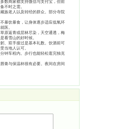
大多数商家都支持微信与支付宝，但前
以备不时之需。
的藏族老人以及转经的群众。部分寺院
、不暴饮暴食，让身体逐步适应低氧环
并就医。
时草原返青或层林尽染，天空通透，梅
，是看雪山的好时候。
微躬、双手接过是基本礼数。饮酒前可
很受当地人认可。
十分钟车程内。步行也能轻松逛完独克
润唇膏与保温杯很有必要。夜间在房间