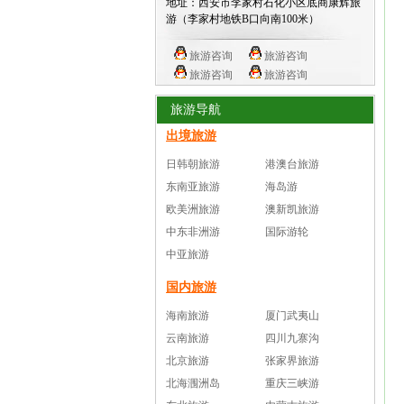
地址：西安市李家村石化小区底商康辉旅
游（李家村地铁B口向南100米）
旅游咨询
旅游咨询
旅游咨询
旅游咨询
旅游导航
出境旅游
日韩朝旅游
港澳台旅游
东南亚旅游
海岛游
欧美洲旅游
澳新凯旅游
中东非洲游
国际游轮
中亚旅游
国内旅游
海南旅游
厦门武夷山
云南旅游
四川九寨沟
北京旅游
张家界旅游
北海涠洲岛
重庆三峡游