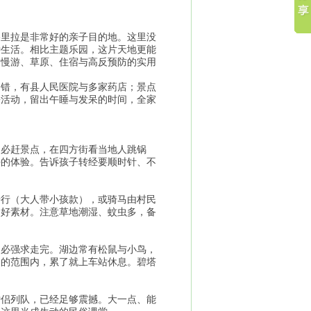
格里拉是非常好的亲子目的地。这里没
种生活。相比主题乐园，这片天地更能
出慢游、草原、住宿与高反预防的实用
不错，有县人民医院与多家药店；景点
松活动，留出午睡与发呆的时间，全家
不必赶景点，在四方街看当地人跳锅
好的体验。告诉孩子转经要顺时针、不
骑行（大人带小孩款），或骑马由村民
的好素材。注意草地潮湿、蚊虫多，备
不必强求走完。湖边常有松鼠与小鸟，
受的范围内，累了就上车站休息。碧塔
僧侣列队，已经足够震撼。大一点、能