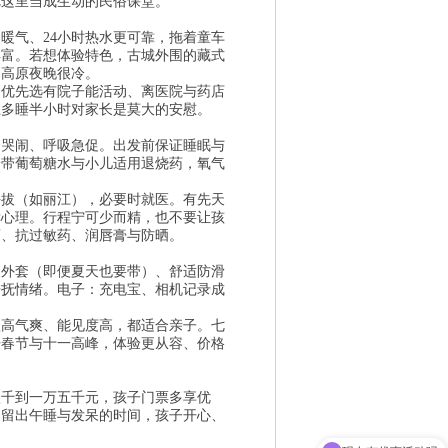
把这里当成生动的民俗课堂。
暖气、24小时热水更可靠，拖着童车
丰富。若想体验特色，古城外围的藏式
，高原夜晚很冷。
。优先选有院子能活动、离医院与药店
上多睡半小时对家长是莫大的安慰。
繁哭闹、呼吸急促。出发前保证睡眠与
身带葡萄糖水与小儿适用退烧药，氧气
海拔（如丽江），必要时就医。有先天
幸心理。行程宁可少而精，也不要让孩
药、抗过敏药、润唇膏与防晒。
暖外套（即便夏天也要带）、舒适防滑
安抚情绪。电子：充电宝、相机记录成
秋高气爽、能见度高，都适合亲子。七
开春节与十一高峰，体验更从容、价格
八千到一万五千元，孩子门票多享优
，留出午睡与发呆的时间，孩子开心、
现在有优惠活动吗