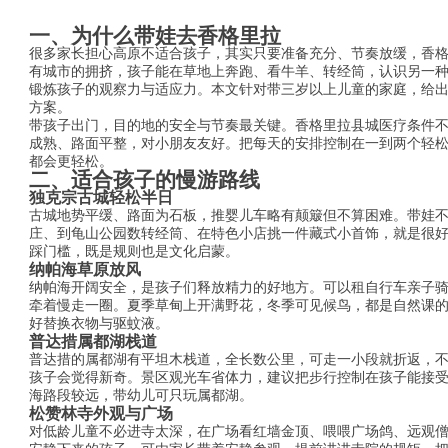
一、为什么带娃去香格里拉
很多家长担心高原不适合孩子，其实只要准备充分、节奏放缓，香
有城市的拥挤，孩子能在草地上奔跑、看牛羊、转经筒，认识另一
锻炼孩子的观察力与适应力。本文针对带三岁以上儿童的家庭，给
方案。
带孩子出门，目的地的安全与节奏最关键。香格里拉县城医疗条件
成熟、路面平整，对小朋友友好。把每天的安排控制在一到两个轻
都会更轻松。
二、适合孩子的慢游路线
独克宗古城轻松半日
古城地势平缓、路面为石板，推婴儿车略有颠簸但不算困难。带娃
庄、到龟山公园数转经筒、在特色小店挑一件藏式小首饰，就是很
踩门槛，既是规则也是文化启蒙。
纳帕海草原放风
纳帕海开阔安全，是孩子们释放精力的好地方。可以租自行车亲子
牵着慢走一圈。夏季草甸上开满野花，冬季可见候鸟，都是自然课
好替换衣物与驱蚊液。
普达措属都湖栈道
普达措的属都湖有平坦木栈道，全长数公里，可走一小段就折返，
孩子会觉得新奇。景区观光车省体力，建议把步行控制在孩子能接
海路段较远，带幼儿可只玩属都湖。
松赞林寺外观与广场
对低龄儿童不必进寺太深，在广场看红墙金顶、喂喂广场鸽、远观