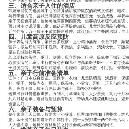
安静下来的孩子，可由家长带着安静参观，提前讲讲寺院的规矩，
三、适合亲子入住的酒店
带娃家庭优先选县城中心的商务酒店或带庭院的藏式度假村，电梯、
与行李也方便。县城品牌酒店每晚两百到五百元，设施成熟、早餐
亲子民宿也不错，价格每晚两百到四百元，但要确认有暖气或空调
预订时主动说明带儿童，确认是否提供加床、儿童洗漱用品与餐椅
近的住所，万一孩子不适能快速处理。建议预订含早餐的房型，早
四、儿童高原反应预防
孩子表达能力有限，家长要多观察：是否精神萎靡、食欲下降、频
营养，抵达后前两日不洗澡、不跑跳、多喝温水、清淡饮食。可随
瓶在县城随处可买。
若出现持续头痛、呕吐、嗜睡，应立即停止行程、吸氧并下撤到低
心肺疾病的儿童，出行前务必咨询儿科与高原医学医生，不要存侥
子过度疲劳。随身常用药清单：退烧药、蒙脱石散、创可贴、晕车
五、亲子行前准备清单
证件：户口本或身份证、医保卡。衣物：儿童防晒霜、润唇膏、保
鞋、帽子、替换内衣。用品：保温杯、小零食、湿巾、玩具与绘本
长。高原干燥，孩子容易口渴与鼻干，勤补水很关键。
选择出行月份也很重要。五到六月草甸返青、人少景美；九到十月
到八月是雨季，道路湿滑且偶有塌方，带幼儿不建议此时进山。避
也更友好。
六、亲子装备与预算
整个家庭五天四晚，按两大一小核算，机票加住宿加门票餐饮，约
惠。亲子游的精髓是陪伴而非打卡。把一天安排成一两个轻松活动
大人也不累，这样的香格里拉之行才会成为全家难忘的回忆。