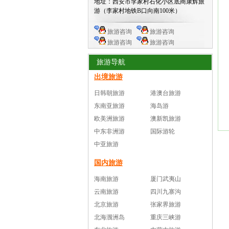
地址：西安市李家村石化小区底商康辉旅
游（李家村地铁B口向南100米）
旅游咨询
旅游咨询
旅游咨询
旅游咨询
旅游导航
出境旅游
日韩朝旅游
港澳台旅游
东南亚旅游
海岛游
欧美洲旅游
澳新凯旅游
中东非洲游
国际游轮
中亚旅游
国内旅游
海南旅游
厦门武夷山
云南旅游
四川九寨沟
北京旅游
张家界旅游
北海涠洲岛
重庆三峡游