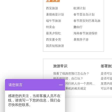
主题旅游
西安旅游
欧洲计划
暑期南亚计划
春节普吉岛计划
端午节旅游
春节西安到巴厘岛旅
特卖会
游
自由行
最美夕阳红
海南春节旅游报价
西安夏令营
暑期亲子游
国庆短线旅游
旅游常识
签署旅
我看了线路想预订怎么办？
是否可以
能不能脱团，自己玩？
是否可
住宿是和同行的人分一个房间...
发票内容
请您留言
国内航班乘机的相关规定
可以不
感谢您的关注，当前客服人员不在
线，请填写一下您的信息，我们会
尽快和您联系。