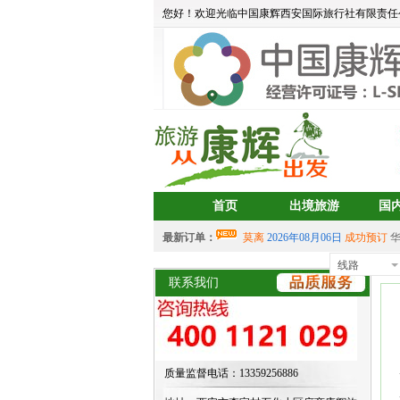
您好！欢迎光临中国康辉西安国际旅行社有限责任
首页
出境旅游
国
最新订单：
莫离
2026年08月06日
成功预订
aa
2026年08月05日
成功预订
宝藏
线路
首
中岳建筑
2026年08月04日
成功预
联系我们
2026年07月30日 成功预订
双岛
2026年07月30日 成功预订
双岛
aalertlert(1)
2026年07月30日
成功
2026年07月30日 成功预订
双岛
质量监督电话：13359256886