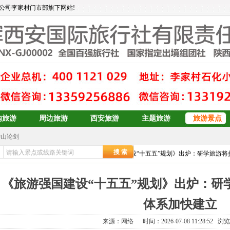
公司李家村门市部旗下网站!
内旅游
周边旅游
西安旅游
主题旅游
旅游景点
华山论剑
大东北6日游
页
>>
旅游资讯
>>
旅游行业新闻
>> 《旅游强国建设“十五五”规划》出炉：研学旅游
订
青岛、日照、乳山、威海、蓬莱、烟台双卧6日游
青岛+威海+长岛+烟台
《旅游强国建设“十五五”规划》出炉：研
青岛+威海+长岛+烟台
预订
双岛青岛+威海+长岛+烟台
体系加快建立
青岛+威海+长岛+烟台
来源：网络 时间：2026-07-08 11:28:52 浏