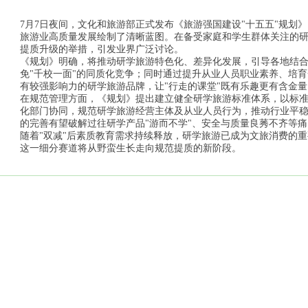
7月7日夜间，文化和旅游部正式发布《旅游强国建设"十五五"规划
旅游业高质量发展绘制了清晰蓝图。在备受家庭和学生群体关注的
提质升级的举措，引发业界广泛讨论。
《规划》明确，将推动研学旅游特色化、差异化发展，引导各地结
免"千校一面"的同质化竞争；同时通过提升从业人员职业素养、培
有较强影响力的研学旅游品牌，让"行走的课堂"既有乐趣更有含金量
在规范管理方面，《规划》提出建立健全研学旅游标准体系，以标
化部门协同，规范研学旅游经营主体及从业人员行为，推动行业平
的完善有望破解过往研学产品"游而不学"、安全与质量良莠不齐等
随着"双减"后素质教育需求持续释放，研学旅游已成为文旅消费的
这一细分赛道将从野蛮生长走向规范提质的新阶段。