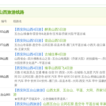
山西旅游线路
编号
线路名
【西安到山西4日游】
醉美山西5日游
055山西
五台山/殊像寺/雷音寺&龙泉寺/五爷庙/乔家大院/平遥古城
【西安到山西5日游】
壹品山西5日游
077山西
五台山寺庙群-悬空寺-云冈石窟-应县木塔-雁门关平遥古城-小西天-壶口瀑
布-王家大院
【西安到山西4日游】
古城往事4日游
09山西
山西省会--四大佛教名山之首--五台山电视剧《乔家大院》的拍摄地一--乔
大院世界文化遗产--平遥古城
【西安到山西4日游】
臻享山西双飞4日游
天数 行程及景点 交通 餐食 住宿 D1 西安--大同--古城墙-九龙壁 汽车 自理
-88山西
同 D2 云冈石窟--悬空寺-砂河 汽车 早中 砂河 D3 砂河-五台山-阎锡山故居
州 汽车 早中 忻州 D4 忻州--雁门关--应县木塔--大同-西安 汽车 早中 温馨
家
【西安到五台山旅游】
山西太原、五台山、平遥、大同、乔家5
游
台山001
★世界遗产尽镶其中，让您领略世界遗风！
【西安到山西旅游】
山西五台山 云冈石窟 悬空寺 平遥古城 常