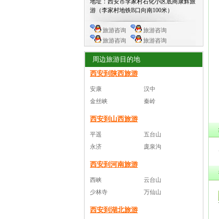
地址：西安市李家村石化小区底商康辉旅
游（李家村地铁B口向南100米）
旅游咨询
旅游咨询
旅游咨询
旅游咨询
周边旅游目的地
西安到陕西旅游
安康
汉中
金丝峡
秦岭
西安到山西旅游
平遥
五台山
永济
庞泉沟
西安到河南旅游
西峡
云台山
少林寺
万仙山
西安到湖北旅游