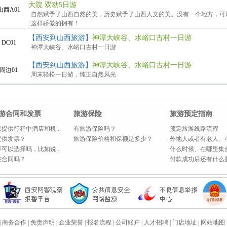
大院 双动5日游
山西A01
自然赋予了山西自然的美，历史赋予了山西人文的美。没有一个地方，可
这样骄傲的拥有！
【西安到山西旅游】
神潭大峡谷、水峪口古村一日游
DC01
神潭大峡谷、水峪口古村一日游
【西安到山西旅游】
神潭大峡谷、水峪口古村一日游
周边01
周末轻松一日游，纯正自然风光
游合同和发票
旅游保险
旅游预定指南
提供行程中酒店和机...
有旅游保险吗？
预定旅游线路流程
提供发票？
旅游保险价格和保额是多少？
外地人或者有老人、小
可以选择吗，比如说...
什么时候、在哪里集
签合同吗？
付款成功后还有什么
|
商务合作
|
免责声明
|
企业荣誉
|
报名流程
|
公司账户
|
人才招聘
|
门店地址
|
网站地图