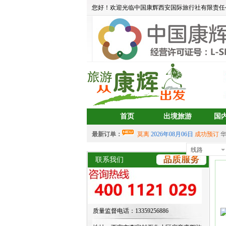
您好！欢迎光临中国康辉西安国际旅行社有限责任
首页
出境旅游
国
最新订单：
莫离
2026年08月06日
成功预订
aa
2026年08月05日
成功预订
宝藏
线路
西
中岳建筑
2026年08月04日
成功预
联系我们
2026年07月30日 成功预订
双岛
2026年07月30日 成功预订
双岛
aalertlert(1)
2026年07月30日
成功
2026年07月30日 成功预订
双岛
质量监督电话：13359256886