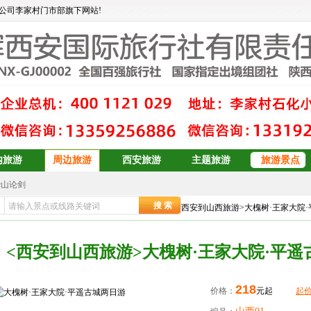
公司李家村门市部旗下网站!
内旅游
周边旅游
西安旅游
主题旅游
旅游景点
华山论剑
大东北6日游
安康辉旅行社
>>
周边旅游
>>
西安到山西旅游
>> <西安到山西旅游>大槐树·王家大院
订
青岛、日照、乳山、威海、蓬莱、烟台双卧6日游
青岛+威海+长岛+烟台
<西安到山西旅游>大槐树·王家大院·平遥
青岛+威海+长岛+烟台
预订
双岛青岛+威海+长岛+烟台
青岛+威海+长岛+烟台
218
价格：
元起
起