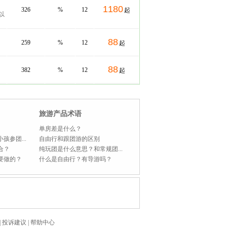
1180
326
%
12
起
以
88
259
%
12
起
88
382
%
12
起
旅游产品术语
单房差是什么？
孩参团...
自由行和跟团游的区别
合？
纯玩团是什么意思？和常规团...
要做的？
什么是自由行？有导游吗？
|
投诉建议
|
帮助中心