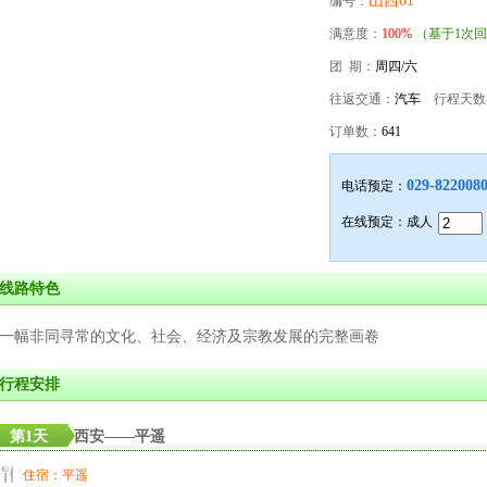
山西01
编号：
满意度：
100%
（基于1次
团 期：
周四/六
往返交通：
汽车
行程天数
订单数：
641
029-822008
电话预定：
在线预定：成人
线路特色
一幅非同寻常的文化、社会、经济及宗教发展的完整画卷
行程安排
第1天
西安——平遥
住宿：平遥