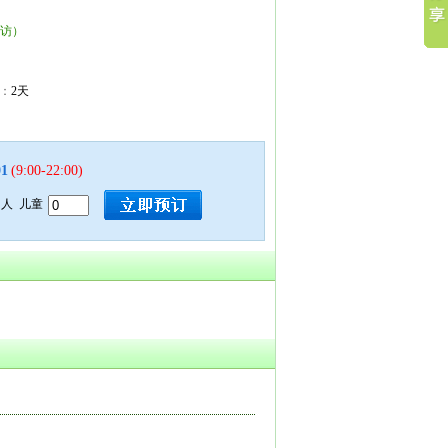
回访）
：
2天
01
(9:00-22:00)
人 儿童