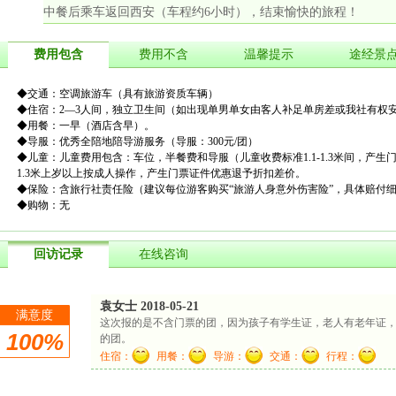
中餐后乘车返回西安（车程约6小时），结束愉快的旅程！
费用包含
费用不含
温馨提示
途经景
◆交通：空调旅游车
（具有旅游资质车辆）
◆住宿：2—3人间，独立卫生间（如出现单男单女由客人补足单房差或我社有权
◆用餐：一早（酒店含早）。
◆导服：
优秀全陪地陪导游服务（导服：
300元/团）
◆儿童：
儿童费用包含：车位，半餐费和导服（儿童收费标准
1.1-1.3米间，
1.3米上岁以上按成人操作，产生门票证件优惠退予折扣差价。
◆保险：
含旅行社责任险（建议每位游客购买
“旅游人身意外伤害险”，具体赔付
◆购物：无
回访记录
在线咨询
袁女士 2018-05-21
满意度
这次报的是不含门票的团，因为孩子有学生证，老人有老年证
100%
的团。
住宿：
用餐：
导游：
交通：
行程：