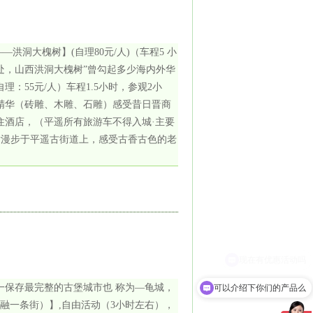
洪洞大槐树】(自理80元/人)（车程5 小
何处，山西洪洞大槐树”曾勾起多少海内外华
：55元/人）车程1.5小时，参观2小
精华（砖雕、木雕、石雕）感受昔日晋商
住酒店，（平遥所有旅游车不得入城·主要
后漫步于平遥古街道上，感受古香古色的老
一保存最完整的古堡城市也 称为—龟城，
可以介绍下你们的产品么
融一条街）】,自由活动（3小时左右），