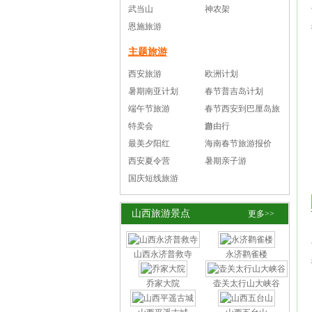
武当山
神农架
恩施旅游
主题旅游
西安旅游
欧洲计划
暑期南亚计划
春节普吉岛计划
端午节旅游
春节西安到巴厘岛旅
特卖会
游
自由行
最美夕阳红
海南春节旅游报价
西安夏令营
暑期亲子游
国庆短线旅游
山西旅游景点
更多>>
山西永济普救寺
永济鹳雀楼
乔家大院
壶关太行山大峡谷