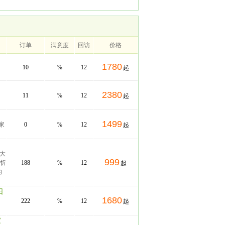
订单
满意度
回访
价格
1780
10
%
12
起
2380
11
%
12
起
1499
家
0
%
12
起
 大
999
-忻
188
%
12
起
的
日
1680
222
%
12
起
家