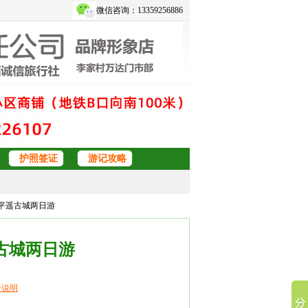
微信咨询：13359256886
护照签证
游记攻略
·平遥古城两日游
古城两日游
价说明