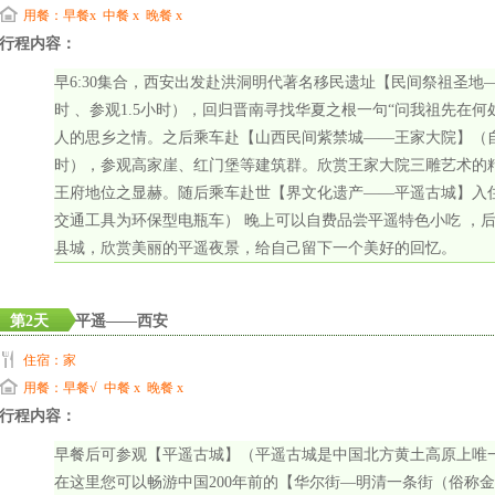
用餐：早餐x 中餐 x 晚餐 x
行程内容：
早6:30集合，西安出发赴洪洞明代著名移民遗址【民间祭祖圣地——
时 、参观1.5小时），回归晋南寻找华夏之根一句“问我祖先在
人的思乡之情。之后乘车赴【山西民间紫禁城——王家大院】（自理
时），参观高家崖、红门堡等建筑群。欣赏王家大院三雕艺术的
王府地位之显赫。随后乘车赴世【界文化遗产——平遥古城】入
交通工具为环保型电瓶车） 晚上可以自费品尝平遥特色小吃 ，
县城，欣赏美丽的平遥夜景，给自己留下一个美好的回忆。
第2天
平遥——西安
住宿：家
用餐：早餐√ 中餐 x 晚餐 x
行程内容：
早餐后可参观【平遥古城】（平遥古城是中国北方黄土高原上唯
在这里您可以畅游中国200年前的【华尔街—明清一条街（俗称金