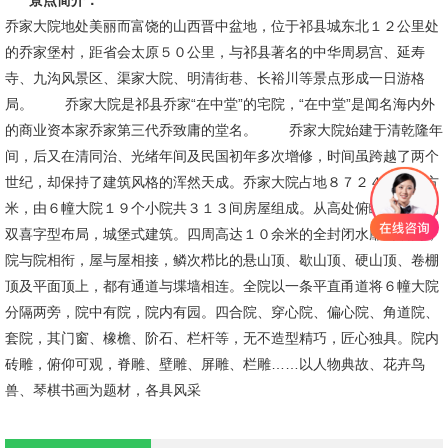
景点简介：
乔家大院地处美丽而富饶的山西晋中盆地，位于祁县城东北１２公里处
的乔家堡村，距省会太原５０公里，与祁县著名的中华周易宫、延寿
寺、九沟风景区、渠家大院、明清街巷、长裕川等景点形成一日游格
局。 乔家大院是祁县乔家“在中堂”的宅院，“在中堂”是闻名海内外
的商业资本家乔家第三代乔致庸的堂名。 乔家大院始建于清乾隆年
间，后又在清同治、光绪年间及民国初年多次增修，时间虽跨越了两个
世纪，却保持了建筑风格的浑然天成。乔家大院占地８７２４．８平方
米，由６幢大院１９个小院共３１３间房屋组成。从高处俯瞰，整体为
双喜字型布局，城堡式建筑。四周高达１０余米的全封闭水靡砖墙内，
院与院相衔，屋与屋相接，鳞次栉比的悬山顶、歇山顶、硬山顶、卷棚
顶及平面顶上，都有通道与堞墙相连。全院以一条平直甬道将６幢大院
分隔两旁，院中有院，院内有园。四合院、穿心院、偏心院、角道院、
套院，其门窗、橡檐、阶石、栏杆等，无不造型精巧，匠心独具。院内
砖雕，俯仰可观，脊雕、壁雕、屏雕、栏雕……以人物典故、花卉鸟
兽、琴棋书画为题材，各具风采