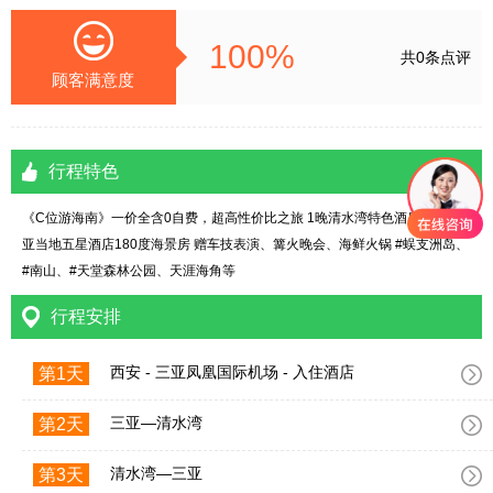
100%
共0条点评
顾客满意度
行程特色
《C位游海南》一价全含0自费，超高性价比之旅 1晚清水湾特色酒店➕ 4晚三
亚当地五星酒店180度海景房 赠车技表演、篝火晚会、海鲜火锅 #蜈支洲岛、
#南山、#天堂森林公园、天涯海角等
行程安排
西安 - 三亚凤凰国际机场 - 入住酒店
第1天
三亚—清水湾
第2天
清水湾—三亚
第3天