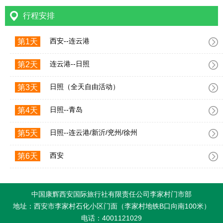
行程安排
西安--连云港
第1天
连云港--日照
第2天
日照（全天自由活动）
第3天
日照--青岛
第4天
日照--连云港/新沂/兖州/徐州
第5天
西安
第6天
中国康辉西安国际旅行社有限责任公司李家村门市部
地址：西安市李家村石化小区门面（李家村地铁B口向南100米）
电话：4001121029