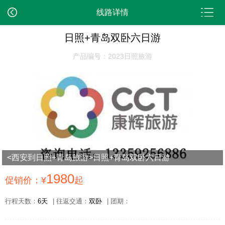
线路详情
日照+青岛双卧六日游
产品编号：2023日照旅游
<西安到日照+青岛旅游>日照+青岛双卧六日游
1980
促销价：¥
起
行程天数：
6天
| 往返交通：
双卧
| 团期：