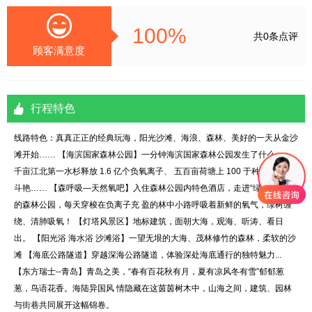
100%
共0条点评
顾客满意度
行程特色
线路特色：真真正正的经典玩海，阳光沙滩、海浪、森林、美好的一天从金沙
滩开始…… 【海滨国家森林公园】一分钟海滨国家森林公园发生了什么……
千亩江北第一水杉释放 1.6 亿个负氧离子、 五百亩荷塘上 100 于种荷花争奇
斗艳…… 【森呼吸—天然氧吧】入住森林公园内特色酒店，走进“绿野仙踪”般
的森林公园，每天穿梭在负离子充 盈的林中小路呼吸着新鲜的氧气，绿树缠
绕、清肺吸氧！ 【灯塔风景区】地标建筑，面朝大海，观海、听涛、看日
出。 【阳光浴 海水浴 沙滩浴】一望无垠的大海、茂林修竹的森林，柔软的沙
滩 【海底公路隧道】穿越深海公路隧道，体验深处海底通行的独特魅力...
【东方瑞士--青岛】青岛之美，“春有百花秋有月，夏有凉风冬有雪”郁郁葱
葱，鸟语花香。海陆异国风 情隐藏在这茵茵树木中，山海之间，建筑、园林
与街巷共同展开这幅锦卷。