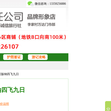
微信咨询：13359256886
护照签证
游记攻略
西双版纳四飞九日
纳四飞九日
价说明