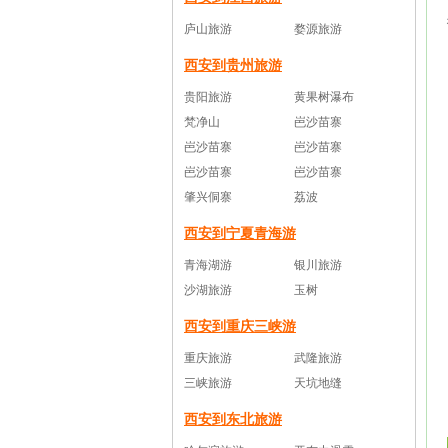
庐山旅游
婺源旅游
西安到贵州旅游
贵阳旅游
黄果树瀑布
梵净山
岜沙苗寨
岜沙苗寨
岜沙苗寨
岜沙苗寨
岜沙苗寨
肇兴侗寨
荔波
西安到宁夏青海游
青海湖游
银川旅游
沙湖旅游
玉树
西安到重庆三峡游
重庆旅游
武隆旅游
三峡旅游
天坑地缝
西安到东北旅游