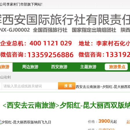
公司李家村门市部旗下网站!
内旅游
周边旅游
西安旅游
主题旅游
旅游景点
华山论剑
大东北6日游
安康辉旅行社
>>
国内旅游
>>
西安到云南旅游
>> <西安去云南旅游>夕阳红-昆大丽
订
青岛、日照、乳山、威海、蓬莱、烟台双卧6日游
青岛+威海+长岛+烟台
<西安去云南旅游>夕阳红-昆大丽西双版
青岛+威海+长岛+烟台
预订
双岛青岛+威海+长岛+烟台
青岛+威海+长岛+烟台
3900
价格：
元起
起