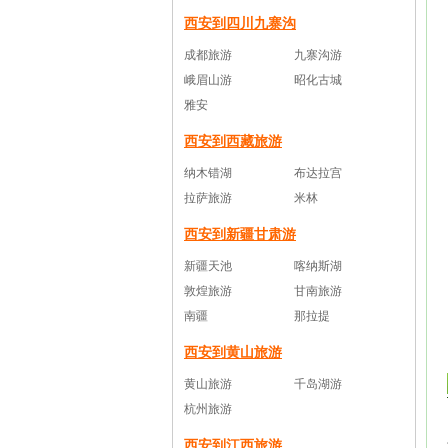
西安到四川九寨沟
成都旅游
九寨沟游
峨眉山游
昭化古城
雅安
西安到西藏旅游
纳木错湖
布达拉宫
拉萨旅游
米林
西安到新疆甘肃游
新疆天池
喀纳斯湖
敦煌旅游
甘南旅游
南疆
那拉提
西安到黄山旅游
黄山旅游
千岛湖游
杭州旅游
西安到江西旅游