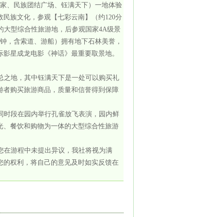
人家、民族团结广场、钰满天下）一地体验
民族文化，参观【七彩云南】（约120分
的大型综合性旅游地，后参观国家4A级景
分钟，含索道、游船）拥有地下石林美誉，
际影星成龙电影《神话》最重要取景地。
汇总之地，其中钰满天下是一处可以购买礼
游者购买旅游商品，质量和信誉得到保障
不同时段在园内举行孔雀放飞表演，园内鲜
光、餐饮和购物为一体的大型综合性旅游
如您在游程中未提出异议，我社将视为满
您的权利，将自己的意见及时如实反馈在