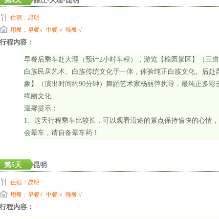
第4天
丽江-大理-昆明
住宿：昆明
用餐：早餐√ 中餐 √ 晚餐 √
行程内容：
早餐后乘车赴大理（预计2小时车程），游览【榆园景区】（三道
白族民居艺术、白族传统文化于一体，体验纯正白族文化。后赴昆
象】（演出时间约90分钟）舞蹈艺术家杨丽萍执导，最纯正多彩
绚丽文化
温馨提示：
1、这天行程乘车比较长，可以观看沿途的景点保持愉快的心情
会晕车，请自备晕车药！
第5天
昆明
住宿：昆明
用餐：早餐√ 中餐 √ 晚餐 √
行程内容：