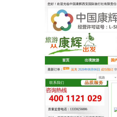
您好！欢迎光临中国康辉西安国际旅行社有限责任
首页
出境旅游
国
最新订单：
莫离
2026年08月06日
成功预订
aa
2026年08月05日
成功预订
宝藏
线路
西
中岳建筑
2026年08月04日
成功预
联系我们
2026年07月30日 成功预订
双岛
2026年07月30日 成功预订
双岛
aalertlert(1)
2026年07月30日
成功
2026年07月30日 成功预订
双岛
质量监督电话：13359256886