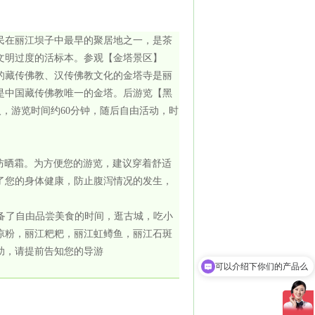
民在丽江坝子中最早的聚居地之一，是茶
文明过度的活标本。参观【金塔景区】
的藏传佛教、汉传佛教文化的金塔寺是丽
是中国藏传佛教唯一的金塔。后游览【黑
人，游览时间约60分钟，随后自由活动，时
或防晒霜。为方便您的游览，建议穿着舒适
了您的身体健康，防止腹泻情况的发生，
准备了自由品尝美食的时间，逛古城，吃小
凉粉，丽江粑粑，丽江虹鳟鱼，丽江石斑
助，请提前告知您的导游
可以介绍下你们的产品么
你们是怎么收费的呢