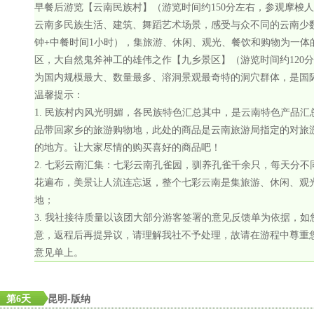
早餐后游览【云南民族村】（游览时间约150分左右，参观摩梭
云南多民族生活、建筑、舞蹈艺术场景，感受与众不同的云南少数
钟+中餐时间1小时），集旅游、休闲、观光、餐饮和购物为一体
区，大自然鬼斧神工的雄伟之作【九乡景区】（游览时间约120
为国内规模最大、数量最多、溶洞景观最奇特的洞穴群体，是国
温馨提示：
1. 民族村内风光明媚，各民族特色汇总其中，是云南特色产品
品带回家乡的旅游购物地，此处的商品是云南旅游局指定的对旅
的地方。让大家尽情的购买喜好的商品吧！
2. 七彩云南汇集：七彩云南孔雀园，驯养孔雀千余只，每天分
花遍布，美景让人流连忘返，整个七彩云南是集旅游、休闲、观
地；
3. 我社接待质量以该团大部分游客签署的意见反馈单为依据，
意，返程后再提异议，请理解我社不予处理，故请在游程中尊重
意见单上。
第6天
昆明-版纳