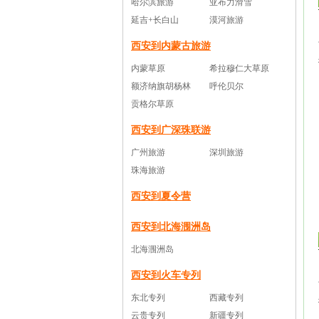
哈尔滨旅游
亚布力滑雪
延吉+长白山
漠河旅游
西安到内蒙古旅游
内蒙草原
希拉穆仁大草原
额济纳旗胡杨林
呼伦贝尔
贡格尔草原
西安到广深珠联游
广州旅游
深圳旅游
珠海旅游
西安到夏令营
西安到北海涠洲岛
北海涠洲岛
西安到火车专列
东北专列
西藏专列
云贵专列
新疆专列