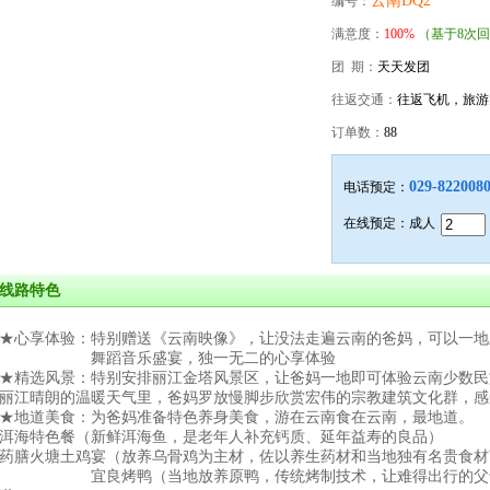
云南DQ2
编号：
满意度：
100%
（基于8次
团 期：
天天发团
往返交通：
往返飞机，旅
订单数：
88
029-822008
电话预定：
在线预定：成人
线路特色
★心享体验：特别赠送《云南映像》，让没法走遍云南的爸妈，可以一地
舞蹈音乐盛宴，独一无二的心享体验
★精选风景：特别安排丽江金塔风景区，让爸妈一地即可体验云南少数民
丽江晴朗的温暖天气里，爸妈罗放慢脚步欣赏宏伟的宗教建筑文化群，感
★地道美食：为爸妈准备特色养身美食，游在云南食在云南，最地道。
洱海特色餐（新鲜洱海鱼，是老年人补充钙质、延年益寿的良品）
药膳火塘土鸡宴（放养乌骨鸡为主材，佐以养生药材和当地独有名贵食材
宜良烤鸭（当地放养原鸭，传统烤制技术，让难得出行的父母品