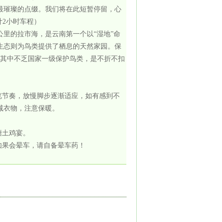
最璀璨的点缀。我们将在此短暂停留，心
计2小时车程）
公里的拉市海，是云南第一个以“湿地”命
生态则为鸟类提供了栖息的天然家园。保
，其中不乏国家一级保护鸟类，是不折不扣
览节奏，放慢脚步逐渐适应，如有感到不
减衣物，注意保暖。
塘土鸡宴。
如果会晕车，请自备晕车药！