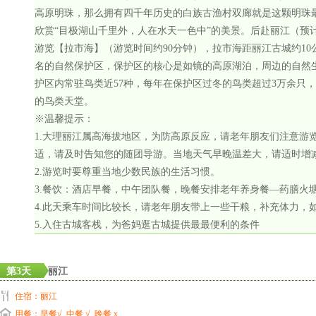
高原明珠，那么拥有四千年历史的白族古渔村双廊就是这颗明珠
欣赏“目极湖山千里外，人在水天一色中”的美景。后赴丽江（预
游览【拉市海】（游览时间约90分钟），拉市海距丽江古城约10
名的自然保护区，保护区的核心是如镜的高原湖泊，周边的自然
护区内常驻鸟类近57种，每年在保护区过冬的鸟类超过3万余只
的鸟类天堂。
※温馨提示：
1.大理丽江属高海拔地区，为防高原反应，请老年朋友们注意游
适，请及时告知您的随团导游。当地天气早晚温差大，请适时增
2.游览时要尊重当地少数民族的生活习惯。
3.餐饮：酒店早餐，中午团队餐，晚餐安排老年养身餐—药膳火
4.此天乘车时间比较长，请老年朋友带上一些干粮，补充体力，
5.入住古城客栈，为爸妈逛古城提供最最便利的条件
第3天
丽江
住宿：丽江
用餐：早餐√ 中餐 √ 晚餐 x