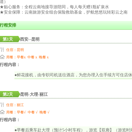
道）
★贴心服务：全程云南地接导游陪同，每人每天赠1瓶矿泉水
★安全保障：云南旅游安全组合保险救助基金，护航悠悠玩转彩云之南
行程安排
第1天
西安--昆明
住宿：昆明
用餐：早餐x 中餐 x 晚餐 x
行程内容：
●鲜花接机，由专职司机送往酒店，为您办理入住手续方可住店
第2天
昆明-大理-丽江
住宿：丽江
用餐：早餐√ 中餐 √ 晚餐 √
行程内容：
●早餐后乘车赴大理（预计5小时车程），游览【双廊】（游览时