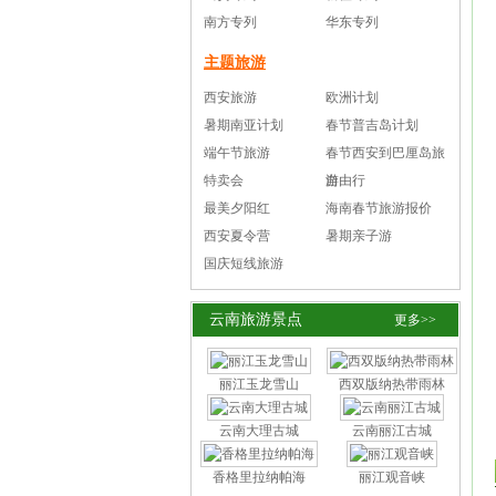
南方专列
华东专列
主题旅游
西安旅游
欧洲计划
暑期南亚计划
春节普吉岛计划
端午节旅游
春节西安到巴厘岛旅
特卖会
游
自由行
最美夕阳红
海南春节旅游报价
西安夏令营
暑期亲子游
国庆短线旅游
云南旅游景点
更多>>
丽江玉龙雪山
西双版纳热带雨林
云南大理古城
云南丽江古城
香格里拉纳帕海
丽江观音峡