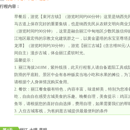
行程内容：
早餐后，游览【束河古镇】（游览时间约60分钟）这里是纳西先
马古道上保存完好的重要集镇，也是纳西先民从农耕文明向商业
（游览时间约90分钟），这里是融合丽江中甸地区少数民族信仰
江地区最宏伟的宗教文化建筑群之一，以黄金鎏塔的东宝至尊塔
龙潭】（游览时间约30分钟），游览【丽江古城】(含古维80元/
间自主）漫步古城，体会丽江柔软时光。
温馨提示：
1. 丽江海拔2418M，紫外线强，此天行程客人请自备遮阳工具
防滑的平底鞋。景区中会有各种贩卖当地小吃和水果的摊位，为
请根据个人身体情况购买食用。
2. 餐饮：丽江餐食极有特色，内容丰富，味道鲜美，特别为您
吃，自由自在感受古城美食的乐趣。晚餐自理，美食提示：鸡豆
鱼等，请根据您的喜好自由选择，费用自理，如果需要我们的帮
3. 入住古城客栈，为爸妈逛古城提供最最便利的条件