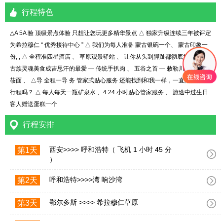
行程特色
△A 5A 验 顶级景点体验 只想让您玩更多精华景点 △ 独家升级连续三年被评定
为希拉穆仁 “ 优秀接待中心 ” △ 我们为每人准备 蒙古银碗一个、 蒙古印象一
份, , △ 全程准四星酒店 、 草原观景驿站 、 让你从头到脚趾都彻底放松 △ 蒙
古族灵魂美食成吉思汗的最爱 — 传统手扒肉 、 五谷之首 — 敕勒川健康美食
莜面 、 △导 全程一导 务 管家式贴心服务 还能找到和我一样，一直陪伴你的
行程吗？ △ 每人每天一瓶矿泉水 、4 24 小时贴心管家服务 、 旅途中过生日
客人赠送蛋糕一个
行程安排
西安>>>> 呼和浩特（ 飞机 1 小时 45 分
第1天
）
呼和浩特>>>>湾 响沙湾
第2天
鄂尔多斯 >>>> 希拉穆仁草原
第3天