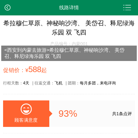
线路详情
希拉穆仁草原、神秘响沙湾、 美岱召、释尼绿海
乐园 双 飞四
产品编号：内蒙001
<西安到内蒙去旅游>希拉穆仁草原、神秘响沙湾、 美岱
召、释尼绿海乐园 双 飞四
588
促销价：¥
起
行程天数：
4天
| 往返交通：
飞机
| 团期：
每月多团，来电详询
93%
共1条点评
顾客满意度